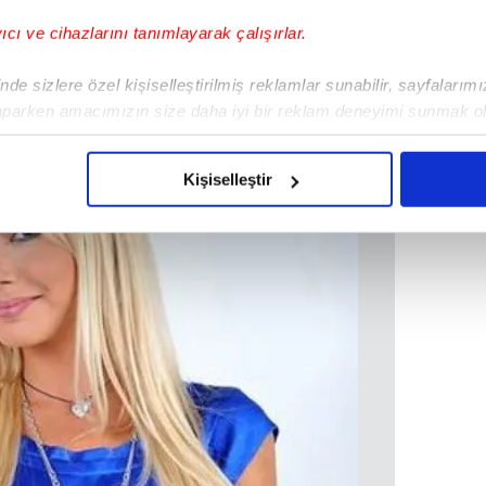
yıcı ve cihazlarını tanımlayarak çalışırlar.
de sizlere özel kişiselleştirilmiş reklamlar sunabilir, sayfalarım
aparken amacımızın size daha iyi bir reklam deneyimi sunmak ol
imizden gelen çabayı gösterdiğimizi ve bu noktada, reklamların ma
olduğunu sizlere hatırlatmak isteriz.
Kişiselleştir
çerezlere izin vermedikleri takdirde, kullanıcılara hedefli reklaml
abilmek için İnternet Sitemizde kendimize ve üçüncü kişilere ait 
isel verileriniz işlenmekte olup gerekli olan çerezler bilgi toplum
 çerezler, sitemizin daha işlevsel kılınması ve kişiselleştirilmes
 yapılması, amaçlarıyla sınırlı olarak açık rızanız dahilinde kulla
aşağıda yer alan panel vasıtasıyla belirleyebilirsiniz. Çerezlere iliş
lgilendirme Metnimizi
ziyaret edebilirsiniz.
Korunması Kanunu uyarınca hazırlanmış Aydınlatma Metnimizi okum