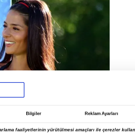
Bilgiler
Reklam Ayarları
ler Bayramı Kutlu Olsun :) Ohh Yatışş
rlama faaliyetlerinin yürütülmesi amaçları ile çerezler kullan