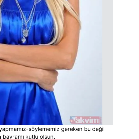
 çerezlerle ilgili bilgi almak için lütfen
tıklayınız
.
 yapmamız-söylememiz gereken bu değil
n bayramı kutlu olsun.