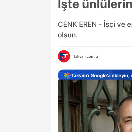
İşte ünlüleri
CENK EREN - İşçi ve 
olsun.
Takvim.com.tr
Takvim'i Google'a ekleyin,