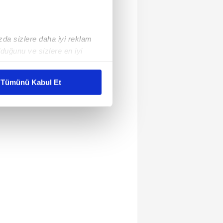
ızda sizlere daha iyi reklam
duğunu ve sizlere en iyi
liyetlerimizi karşılamak
Tümünü Kabul Et
ar gösterilmeyecektir."
çerezler kullanılmaktadır. Bu
u hizmetlerinin sunulması
i ve sizlere yönelik
nılacaktır.
kin detaylı bilgi için Ayarlar
ak ve sitemizde ilgili