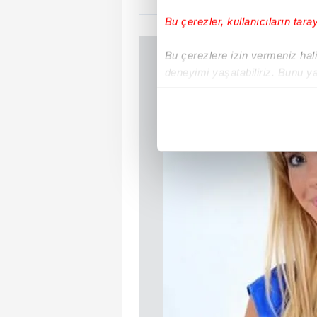
Bu çerezler, kullanıcıların tara
Bu çerezlere izin vermeniz halin
deneyimi yaşatabiliriz. Bunu y
içerikleri sunabilmek adına el
noktasında tek gelir kalemimiz 
Her halükârda, kullanıcılar, bu 
Sizlere daha iyi bir hizmet sun
çerezler vasıtasıyla çeşitli kiş
amacıyla kullanılmaktadır. Diğer
reklam/pazarlama faaliyetlerinin
Çerezlere ilişkin tercihlerinizi 
butonuna tıklayabilir,
Çerez Bi
6698 sayılı Kişisel Verilerin 