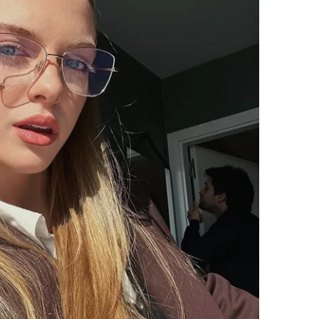
 çerezlerle ilgili bilgi almak için lütfen
tıklayınız
.