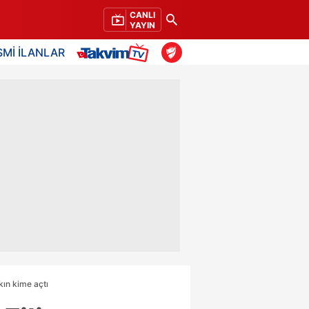
CANLI
YAYIN
SMİ İLANLAR
akın kime açtı