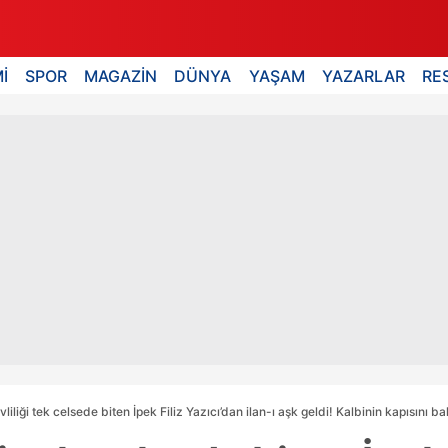
İ
SPOR
MAGAZİN
DÜNYA
YAŞAM
YAZARLAR
RE
evliliği tek celsede biten İpek Filiz Yazıcı’dan ilan-ı aşk geldi! Kalbinin kapısını b