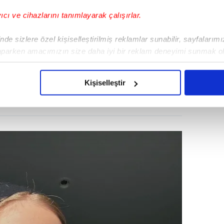
yıcı ve cihazlarını tanımlayarak çalışırlar.
de sizlere özel kişiselleştirilmiş reklamlar sunabilir, sayfalarım
aparken amacımızın size daha iyi bir reklam deneyimi sunmak ol
imizden gelen çabayı gösterdiğimizi ve bu noktada, reklamların ma
 kalbini aşka kapatan Yazıcı'nın, bir
olduğunu sizlere hatırlatmak isteriz.
ha Torğut ile yakınlaştığı magazin
Kişiselleştir
uşuluyordu.
çerezlere izin vermedikleri takdirde, kullanıcılara hedefli reklaml
abilmek için İnternet Sitemizde kendimize ve üçüncü kişilere ait 
isel verileriniz işlenmekte olup gerekli olan çerezler bilgi toplum
 çerezler, sitemizin daha işlevsel kılınması ve kişiselleştirilmes
 yapılması, amaçlarıyla sınırlı olarak açık rızanız dahilinde kulla
aşağıda yer alan panel vasıtasıyla belirleyebilirsiniz. Çerezlere iliş
lgilendirme Metnimizi
ziyaret edebilirsiniz.
Korunması Kanunu uyarınca hazırlanmış Aydınlatma Metnimizi okum