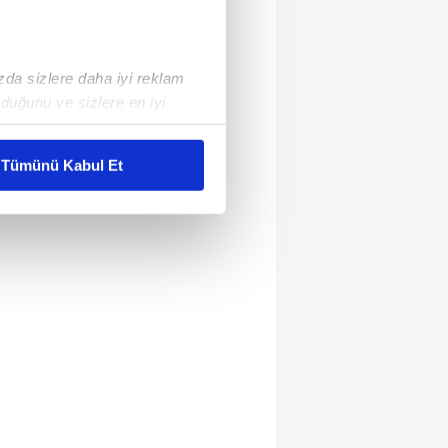
ızda sizlere daha iyi reklam
duğunu ve sizlere en iyi
liyetlerimizi karşılamak
Tümünü Kabul Et
ar gösterilmeyecektir."
çerezler kullanılmaktadır. Bu
u hizmetlerinin sunulması
i ve sizlere yönelik
nılacaktır.
kin detaylı bilgi için Ayarlar
ak ve sitemizde ilgili