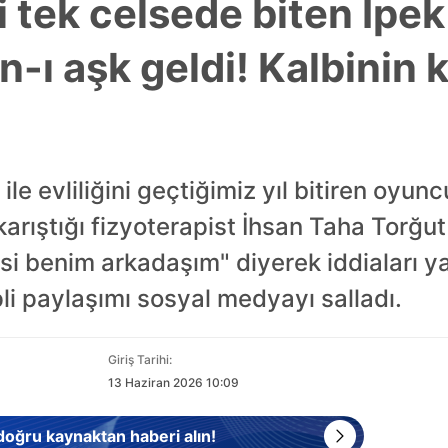
iği tek celsede biten İpek 
an-ı aşk geldi! Kalbinin 
le evliliğini geçtiğimiz yıl bitiren oyuncu
arıştığı fizyoterapist İhsan Taha Torğut il
isi benim arkadaşım" diyerek iddiaları y
i paylaşımı sosyal medyayı salladı.
Giriş Tarihi:
13 Haziran 2026 10:09
 doğru kaynaktan haberi alın!