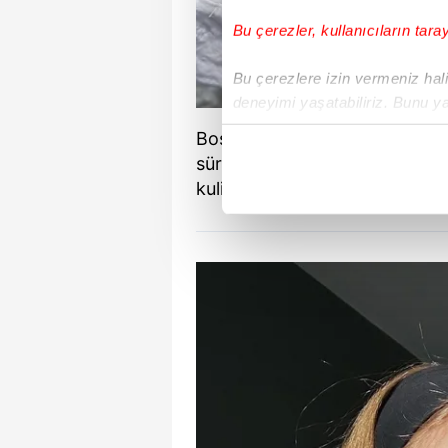
Bu çerezler, kullanıcıların tara
Bu çerezlere izin vermeniz halin
deneyimi yaşatabiliriz. Bunu y
içerikleri sunabilmek adına el
Boşanmanın ardından uzun süre
noktasında tek gelir kalemimiz 
süredir fizyoterapist İhsan Ta
kulislerinde yüksek sesle kon
Her halükârda, kullanıcılar, bu 
Sizlere daha iyi bir hizmet sun
çerezler vasıtasıyla çeşitli kiş
amacıyla kullanılmaktadır. Diğer
reklam/pazarlama faaliyetlerinin
Çerezlere ilişkin tercihlerinizi 
butonuna tıklayabilir,
Çerez Bi
6698 sayılı Kişisel Verilerin 