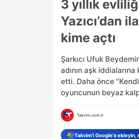
3 yıllık evlil
Yazıcı’dan il
kime açtı
Şarkıcı Ufuk Beydemir i
adının aşk iddialarına k
etti. Daha önce "Kend
oyuncunun beyaz kalpl
Takvim.com.tr
Takvim'i Google'a ekleyin,