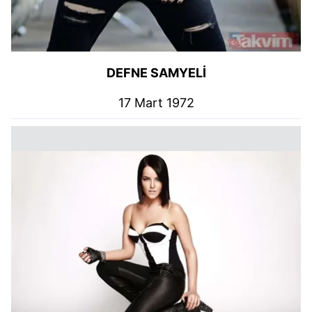
kullanılmaktadır. Bu çerezler vasıtasıyla çeşitli kişisel
verileriniz işlenmekte olup gerekli olan çerezler bilgi
toplumu hizmetlerinin sunulması amacıyla
kullanılmaktadır. Diğer çerezler, sitemizin daha işlevsel
kılınması ve kişiselleştirilmesi ve sizlere yönelik
DEFNE SAMYELİ
reklam/pazarlama faaliyetlerinin yapılması, amaçlarıyla
17 Mart 1972
sınırlı olarak açık rızanız dahilinde kullanılacaktır.
Çerezlere ilişkin tercihlerinizi aşağıda yer alan panel
vasıtasıyla belirleyebilirsiniz. Çerezlere ilişkin detaylı bilgi
için Ayarlar butonuna tıklayabilir,
Çerez Bilgilendirme
Metnimizi
ziyaret edebilirsiniz.
6698 sayılı Kişisel Verilerin Korunması Kanunu uyarınca
hazırlanmış Aydınlatma Metnimizi okumak ve sitemizde
ilgili mevzuata uygun olarak kullanılan çerezlerle ilgili bilgi
almak için lütfen
tıklayınız
.