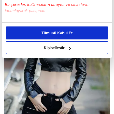
Bu çerezler, kullanıcıların tarayıcı ve cihazlarını
tanımlayarak çalışırlar.
Bu çerezlere izin vermeniz halinde sizlere özel
kişiselleştirilmiş reklamlar sunabilir, sayfalarımızda sizlere
Tümünü Kabul Et
daha iyi reklam deneyimi yaşatabiliriz. Bunu yaparken
amacımızın size daha iyi bir reklam deneyimi sunmak
olduğunu ve sizlere en iyi içerikleri sunabilmek adına
Kişiselleştir
elimizden gelen çabayı gösterdiğimizi ve bu noktada,
reklamların maliyetlerimizi karşılamak noktasında tek gelir
kalemimiz olduğunu sizlere hatırlatmak isteriz.
Her halükârda, kullanıcılar, bu çerezlere izin vermedikleri
takdirde, kullanıcılara hedefli reklamlar
gösterilmeyecektir."
Sizlere daha iyi bir hizmet sunabilmek için İnternet
Sitemizde kendimize ve üçüncü kişilere ait çerezler