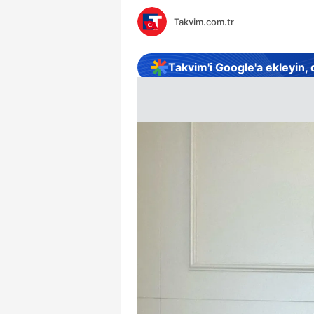
Takvim.com.tr
Takvim'i Google'a ekleyin,