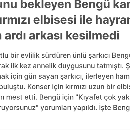
unu bekleyen Bengü ka
ırmızı elbisesi ile hayra
n ardı arkası kesilmedi
lu bir evlilik sürdüren ünlü şarkıcı Beng
ak ilk kez annelik duygusunu tatmıştı. Ş
k için gün sayan şarkıcı, ilerleyen ham
uluştu. Konser için kırmızı uzun bir elb
ını mest etti. Bengü için "Kıyafet çok y
ruyorsunuz" yorumları yapıldı. İşte Ben