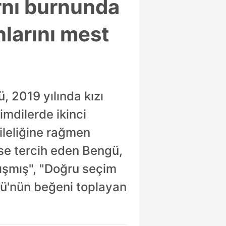
rnı burnunda
nlarını mest
ü, 2019 yılında kızı
imdilerde ikinci
ileliğine rağmen
ise tercih eden Bengü,
akışmış", "Doğru seçim
gü'nün beğeni toplayan