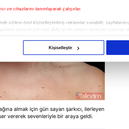
yıcı ve cihazlarını tanımlayarak çalışırlar.
de sizlere özel kişiselleştirilmiş reklamlar sunabilir, sayfalarım
aparken amacımızın size daha iyi bir reklam deneyimi sunmak ol
imizden gelen çabayı gösterdiğimizi ve bu noktada, reklamların ma
olduğunu sizlere hatırlatmak isteriz.
Kişiselleştir
çerezlere izin vermedikleri takdirde, kullanıcılara hedefli reklaml
abilmek için İnternet Sitemizde kendimize ve üçüncü kişilere ait 
isel verileriniz işlenmekte olup gerekli olan çerezler bilgi toplum
 çerezler, sitemizin daha işlevsel kılınması ve kişiselleştirilmes
 yapılması, amaçlarıyla sınırlı olarak açık rızanız dahilinde kulla
aşağıda yer alan panel vasıtasıyla belirleyebilirsiniz. Çerezlere iliş
ağına almak için gün sayan şarkıcı, ilerleyen
lgilendirme Metnimizi
ziyaret edebilirsiniz.
r vererek sevenleriyle bir araya geldi.
Korunması Kanunu uyarınca hazırlanmış Aydınlatma Metnimizi okum