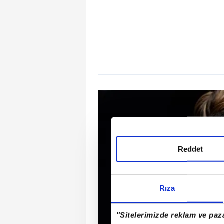
Reddet
Rıza
"Sitelerimizde reklam ve paza