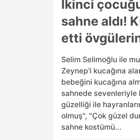
İkinci çocuğ
sahne aldı! K
etti övgüleri
Selim Selimoğlu ile mut
Zeynep'i kucağına alar
bebeğini kucağına alma
sahnede sevenleriyle b
güzelliği ile hayranlar
olmuş", "Çok güzel du
sahne kostümü...