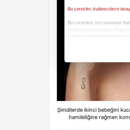
Bu çerezler, kullanıcıların tara
Bu çerezlere izin vermeniz halin
deneyimi yaşatabiliriz. Bunu y
içerikleri sunabilmek adına el
noktasında tek gelir kalemimiz 
Her halükârda, kullanıcılar, bu 
Sizlere daha iyi bir hizmet sun
çerezler vasıtasıyla çeşitli kiş
amacıyla kullanılmaktadır. Diğer
reklam/pazarlama faaliyetlerinin
Çerezlere ilişkin tercihlerinizi 
Şimdilerde ikinci bebeğini kuc
butonuna tıklayabilir,
Çerez Bi
hamileliğine rağmen konse
6698 sayılı Kişisel Verilerin 