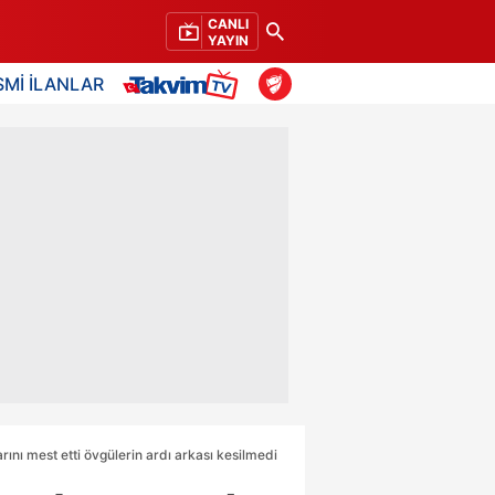
CANLI
YAYIN
SMİ İLANLAR
ını mest etti övgülerin ardı arkası kesilmedi