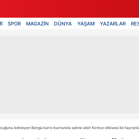
İ
SPOR
MAGAZİN
DÜNYA
YAŞAM
YAZARLAR
RE
ocuğunu bekleyen Bengü karnı burnunda sahne aldı! Kırmızı elbisesi ile hayranlar