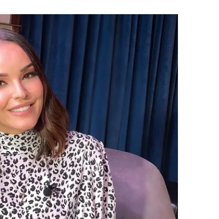
 çerezlerle ilgili bilgi almak için lütfen
tıklayınız
.