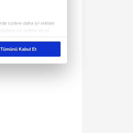
ızda sizlere daha iyi reklam
duğunu ve sizlere en iyi
liyetlerimizi karşılamak
Tümünü Kabul Et
ar gösterilmeyecektir."
çerezler kullanılmaktadır. Bu
u hizmetlerinin sunulması
i ve sizlere yönelik
nılacaktır.
kin detaylı bilgi için Ayarlar
ak ve sitemizde ilgili