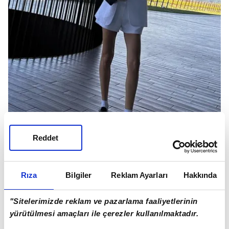
Reddet
Hande'nin beyaz kombiniyle göz kamaştırdığı
Rıza
Bilgiler
Reklam Ayarları
Hakkında
görüntülerin ardından Sabancı'nın Erçel'e
ceketini taşıttığı iddia edilen görüntüler sosyal
"Sitelerimizde reklam ve pazarlama faaliyetlerinin
medyada yayıldı.
yürütülmesi amaçları ile çerezler kullanılmaktadır.