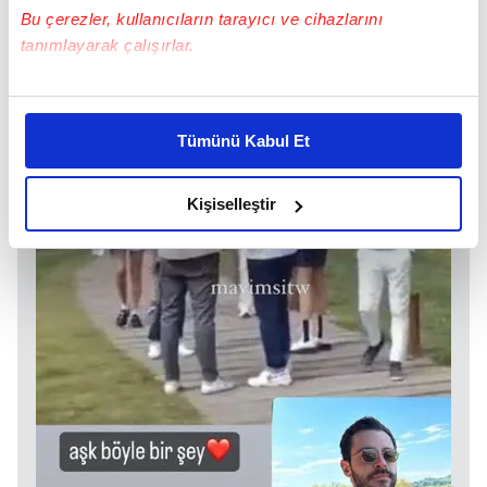
Bu çerezler, kullanıcıların tarayıcı ve cihazlarını
tanımlayarak çalışırlar.
Bu çerezlere izin vermeniz halinde sizlere özel
kişiselleştirilmiş reklamlar sunabilir, sayfalarımızda sizlere
Tümünü Kabul Et
daha iyi reklam deneyimi yaşatabiliriz. Bunu yaparken
amacımızın size daha iyi bir reklam deneyimi sunmak
olduğunu ve sizlere en iyi içerikleri sunabilmek adına
Kişiselleştir
elimizden gelen çabayı gösterdiğimizi ve bu noktada,
reklamların maliyetlerimizi karşılamak noktasında tek gelir
kalemimiz olduğunu sizlere hatırlatmak isteriz.
Her halükârda, kullanıcılar, bu çerezlere izin vermedikleri
takdirde, kullanıcılara hedefli reklamlar
gösterilmeyecektir."
Sizlere daha iyi bir hizmet sunabilmek için İnternet
Sitemizde kendimize ve üçüncü kişilere ait çerezler