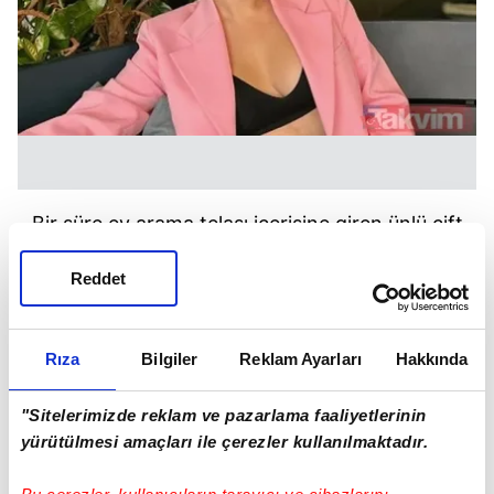
Bir süre ev arama telaşı içerisine giren ünlü çift
en sonunda gönüllerine göre olan bir ev
bulmuşlardı.
Reddet
Beğendikleri evi satın alan çift istedikleri gibi
dekore ederek ardından evlerine yerleşmişlerdi.
Rıza
Bilgiler
Reklam Ayarları
Hakkında
"Sitelerimizde reklam ve pazarlama faaliyetlerinin
yürütülmesi amaçları ile çerezler kullanılmaktadır.