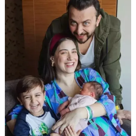
verileriniz işlenmekte olup gerekli olan çerezler bilgi
toplumu hizmetlerinin sunulması amacıyla
kullanılmaktadır. Diğer çerezler, sitemizin daha işlevsel
kılınması ve kişiselleştirilmesi ve sizlere yönelik
reklam/pazarlama faaliyetlerinin yapılması, amaçlarıyla
sınırlı olarak açık rızanız dahilinde kullanılacaktır.
Çerezlere ilişkin tercihlerinizi aşağıda yer alan panel
vasıtasıyla belirleyebilirsiniz. Çerezlere ilişkin detaylı bilgi
için Ayarlar butonuna tıklayabilir,
Çerez Bilgilendirme
Metnimizi
ziyaret edebilirsiniz.
6698 sayılı Kişisel Verilerin Korunması Kanunu uyarınca
hazırlanmış Aydınlatma Metnimizi okumak ve sitemizde
ilgili mevzuata uygun olarak kullanılan çerezlerle ilgili bilgi
almak için lütfen
tıklayınız
.