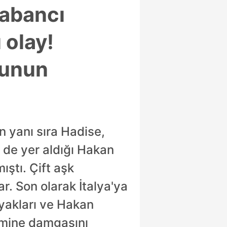
Sabancı
 olay!
runun
n yanı sıra Hadise,
de yer aldığı Hakan
ıştı. Çift aşk
ar. Son olarak İtalya'ya
ayakları ve Hakan
emine damgasını