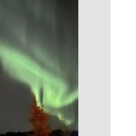
 çerezlerle ilgili bilgi almak için lütfen
tıklayınız
.