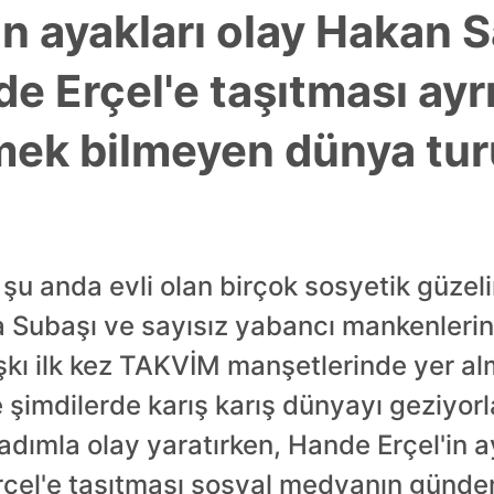
in ayakları olay Hakan 
e Erçel'e taşıtması ayrı
tmek bilmeyen dünya tu
 şu anda evli olan birçok sosyetik güzeli
Subaşı ve sayısız yabancı mankenlerin 
aşkı ilk kez TAKVİM manşetlerinde yer alm
 şimdilerde karış karış dünyayı geziyorl
r adımla olay yaratırken, Hande Erçel'in 
Erçel'e taşıtması sosyal medyanın günd