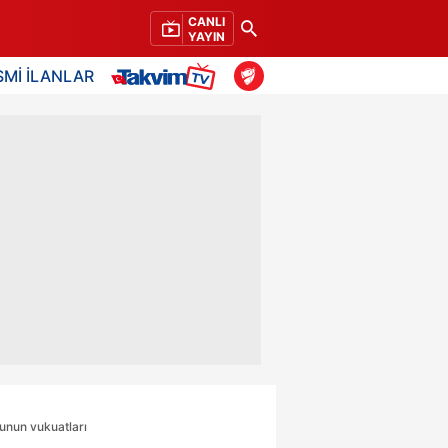
CANLI
YAYIN
SMİ İLANLAR
runun vukuatları