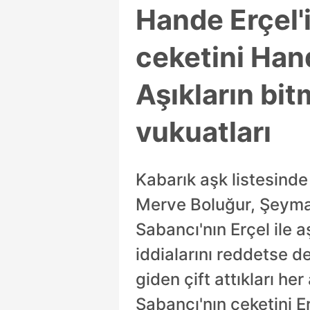
Hande Erçel'
ceketini Hand
Aşıkların bi
vukuatları
Kabarık aşk listesinde
Merve Boluğur, Şeyma 
Sabancı'nın Erçel ile 
iddialarını reddetse de
giden çift attıkları he
Sabancı'nın ceketini 