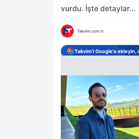
vurdu. İşte detaylar...
Takvim.com.tr
Takvim'i Google'a ekleyin,