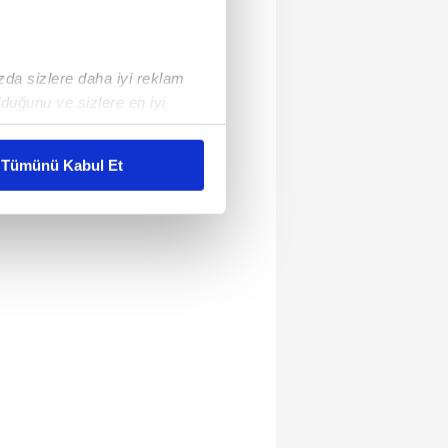
ızda sizlere daha iyi reklam
duğunu ve sizlere en iyi
liyetlerimizi karşılamak
Tümünü Kabul Et
ar gösterilmeyecektir."
çerezler kullanılmaktadır. Bu
u hizmetlerinin sunulması
i ve sizlere yönelik
nılacaktır.
kin detaylı bilgi için Ayarlar
ak ve sitemizde ilgili