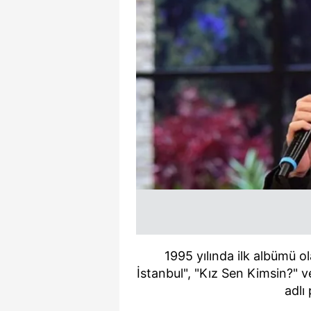
mevzuata uygun olarak kullanılan
1995 yılında ilk albümü o
İstanbul", "Kız Sen Kimsin?" 
adlı