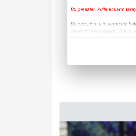
Bu çerezler, kullanıcıların tara
Bu çerezlere izin vermeniz halin
deneyimi yaşatabiliriz. Bunu y
içerikleri sunabilmek adına el
noktasında tek gelir kalemimiz 
Her halükârda, kullanıcılar, bu 
Sizlere daha iyi bir hizmet sun
çerezler vasıtasıyla çeşitli kiş
amacıyla kullanılmaktadır. Diğer
reklam/pazarlama faaliyetlerinin
Çerezlere ilişkin tercihlerinizi 
butonuna tıklayabilir,
Çerez Bi
6698 sayılı Kişisel Verilerin 