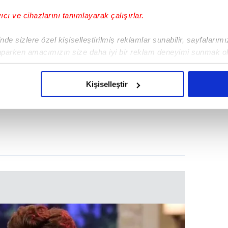
yıcı ve cihazlarını tanımlayarak çalışırlar.
de sizlere özel kişiselleştirilmiş reklamlar sunabilir, sayfalarım
aparken amacımızın size daha iyi bir reklam deneyimi sunmak ol
imizden gelen çabayı gösterdiğimizi ve bu noktada, reklamların ma
olduğunu sizlere hatırlatmak isteriz.
Kişiselleştir
çerezlere izin vermedikleri takdirde, kullanıcılara hedefli reklaml
abilmek için İnternet Sitemizde kendimize ve üçüncü kişilere ait 
isel verileriniz işlenmekte olup gerekli olan çerezler bilgi toplum
 çerezler, sitemizin daha işlevsel kılınması ve kişiselleştirilmes
 yapılması, amaçlarıyla sınırlı olarak açık rızanız dahilinde kulla
aşağıda yer alan panel vasıtasıyla belirleyebilirsiniz. Çerezlere iliş
lgilendirme Metnimizi
ziyaret edebilirsiniz.
Korunması Kanunu uyarınca hazırlanmış Aydınlatma Metnimizi okum