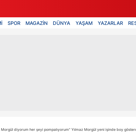
İ
SPOR
MAGAZİN
DÜNYA
YAŞAM
YAZARLAR
RE
la Morgül diyorum her şeyi pompalıyorum" Yılmaz Morgül yeni işinde boy gösterdi 