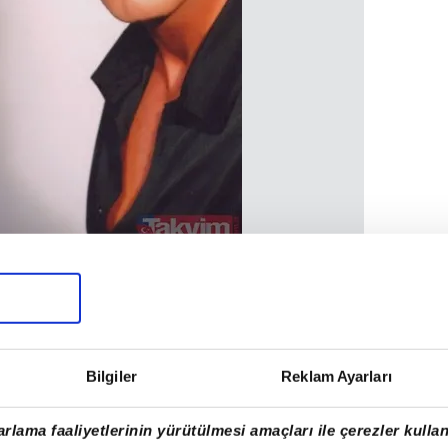
dünyaya gelenYılmaz Morgül, Feriha Tunceli
ersleri aldı. Yılmaz Morgül Adana'da sahne
k Sanat Müziği türünde dikkat çekti.
Bilgiler
Reklam Ayarları
rlama faaliyetlerinin yürütülmesi amaçları ile çerezler kullan