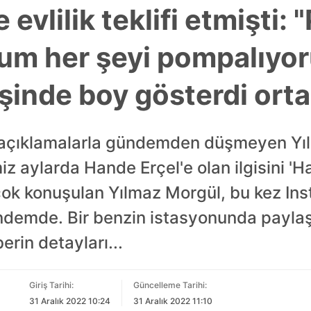
 evlilik teklifi etmişti:
um her şeyi pompalıyo
şinde boy gösterdi ortal
açıklamalarla gündemden düşmeyen Yıl
iz aylarda Hande Erçel'e olan ilgisini 'H
 çok konuşulan Yılmaz Morgül, bu kez I
ündemde. Bir benzin istasyonunda payla
erin detayları...
Giriş Tarihi:
Güncelleme Tarihi:
31 Aralık 2022 10:24
31 Aralık 2022 11:10