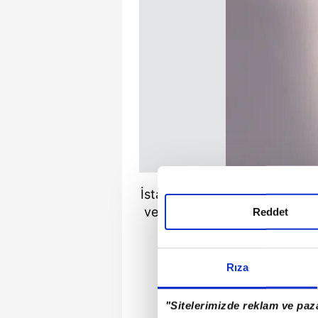
İstanbul'un Beykoz ilçesinde 
ve Sözer Yaşmut'tan musiki d
Reddet
almaya başladı ve Tür
Rıza
"Sitelerimizde reklam ve paza