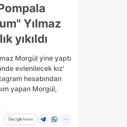
 "Pompala
rum" Yılmaz
ık yıkıldı
maz Morgül yine yaptı
ande evlenilecek kız'
nstagram hesabından
şım yapan Morgül,