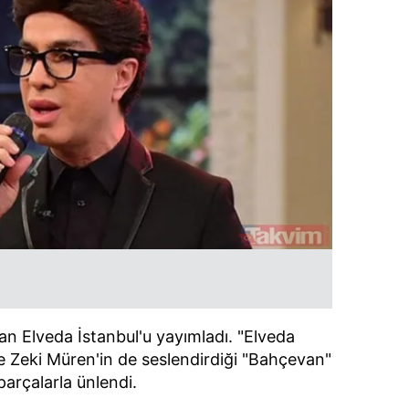
 çerezlerle ilgili bilgi almak için lütfen
tıklayınız
.
lan Elveda İstanbul'u yayımladı. "Elveda
ve Zeki Müren'in de seslendirdiği "Bahçevan"
 parçalarla ünlendi.