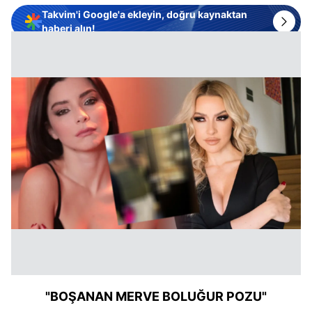
Takvim'i Google'a ekleyin, doğru kaynaktan
haberi alın!
"BOŞANAN MERVE BOLUĞUR POZU"