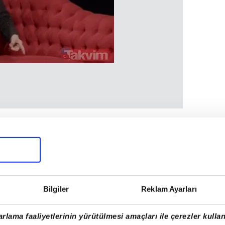
ozdan öldüğüyle ilgili sorulara yanıt verdi.
ölümüyle ilgili şu sözleri söyledi:
ben aynı şeyle ölecektim. Çünkü çağrılan
in sevgilisi Asena o dava vardı, gelmem
. Benim düşüncem 'Öldüremedik ölümden
Bilgiler
Reklam Ayarları
r. Orada birileriyle düğüne gitmiş, oradan 1
uluk yapıp... Ata'ya kötü maddeyi masada
rlama faaliyetlerinin yürütülmesi amaçları ile çerezler kullan
 yığılmış zaten içince..."