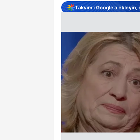
Takvim'i Google'a ekleyin,