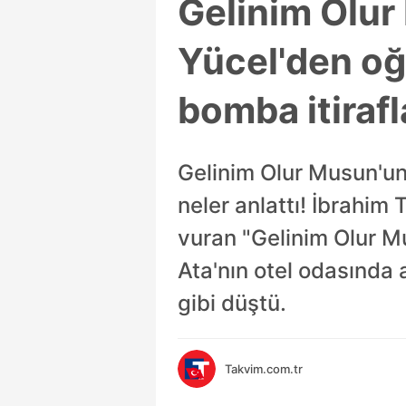
Gelinim Olur
Yücel'den oğ
bomba itirafla
Gelinim Olur Musun'un
neler anlattı! İbrahim
vuran "Gelinim Olur M
Ata'nın otel odasında 
gibi düştü.
Takvim.com.tr