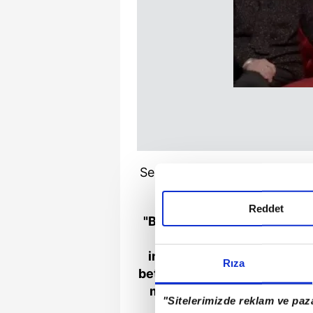
Semra Kaynana oğlunun aşırı d
Semra Yücel Ata'nın 
Reddet
"Benim düşüncem Ata değil 
bendim. İbrahim Tatlıses'
imkansız Ata gelsin dedim
Rıza
beteriyle yargılayalım' dedile
milyar para alacaktı sunuc
"Sitelerimizde reklam ve paza
veriyorlar,