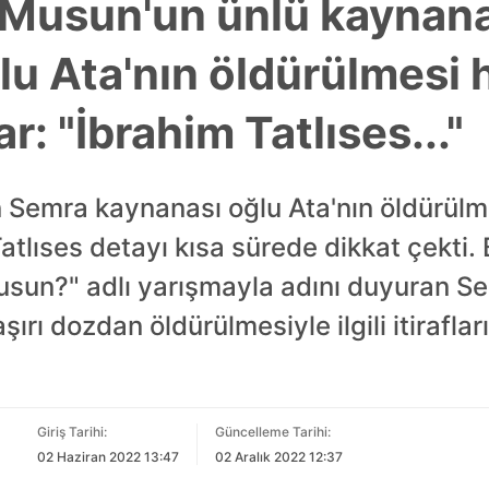
 Musun'un ünlü kaynan
lu Ata'nın öldürülmesi
r: "İbrahim Tatlıses..."
 Semra kaynanası oğlu Ata'nın öldürülm
 Tatlıses detayı kısa sürede dikkat çekt
usun?" adlı yarışmayla adını duyuran Se
aşırı dozdan öldürülmesiyle ilgili itiraf
Giriş Tarihi:
Güncelleme Tarihi:
02 Haziran 2022 13:47
02 Aralık 2022 12:37