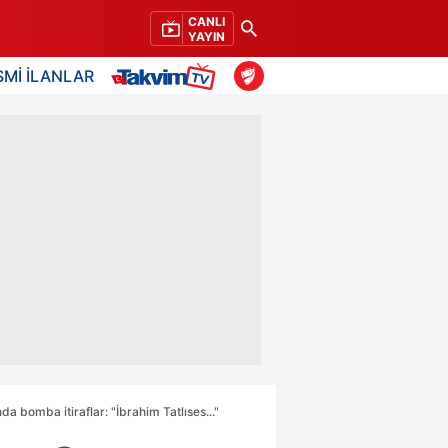
CANLI
YAYIN
SMİ İLANLAR
 bomba itiraflar: "İbrahim Tatlıses..."