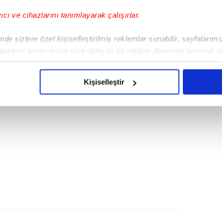
yıcı ve cihazlarını tanımlayarak çalışırlar.
de sizlere özel kişiselleştirilmiş reklamlar sunabilir, sayfalarım
aparken amacımızın size daha iyi bir reklam deneyimi sunmak ol
imizden gelen çabayı gösterdiğimizi ve bu noktada, reklamların ma
olduğunu sizlere hatırlatmak isteriz.
Kişiselleştir
çerezlere izin vermedikleri takdirde, kullanıcılara hedefli reklaml
abilmek için İnternet Sitemizde kendimize ve üçüncü kişilere ait 
isel verileriniz işlenmekte olup gerekli olan çerezler bilgi toplum
 çerezler, sitemizin daha işlevsel kılınması ve kişiselleştirilmes
 yapılması, amaçlarıyla sınırlı olarak açık rızanız dahilinde kulla
aşağıda yer alan panel vasıtasıyla belirleyebilirsiniz. Çerezlere iliş
lgilendirme Metnimizi
ziyaret edebilirsiniz.
Korunması Kanunu uyarınca hazırlanmış Aydınlatma Metnimizi okum