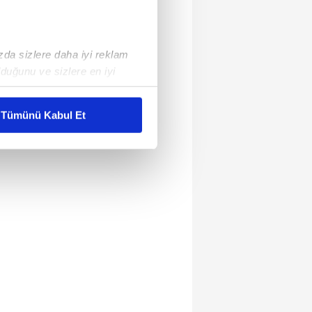
ızda sizlere daha iyi reklam
duğunu ve sizlere en iyi
liyetlerimizi karşılamak
Tümünü Kabul Et
ar gösterilmeyecektir."
çerezler kullanılmaktadır. Bu
u hizmetlerinin sunulması
i ve sizlere yönelik
nılacaktır.
kin detaylı bilgi için Ayarlar
ak ve sitemizde ilgili