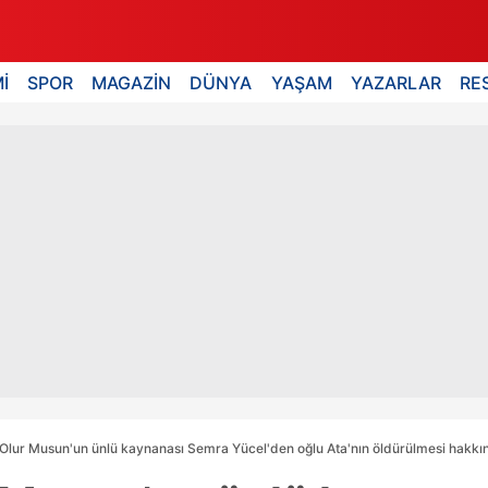
İ
SPOR
MAGAZİN
DÜNYA
YAŞAM
YAZARLAR
RE
Olur Musun'un ünlü kaynanası Semra Yücel'den oğlu Ata'nın öldürülmesi hakkında