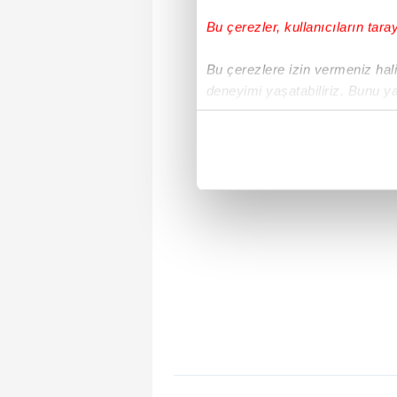
Bu çerezler, kullanıcıların tara
Bu çerezlere izin vermeniz halin
deneyimi yaşatabiliriz. Bunu y
içerikleri sunabilmek adına el
noktasında tek gelir kalemimiz 
Her halükârda, kullanıcılar, bu 
Sizlere daha iyi bir hizmet sun
çerezler vasıtasıyla çeşitli kiş
amacıyla kullanılmaktadır. Diğer
reklam/pazarlama faaliyetlerinin
Çerezlere ilişkin tercihlerinizi 
butonuna tıklayabilir,
Çerez Bi
6698 sayılı Kişisel Verilerin 