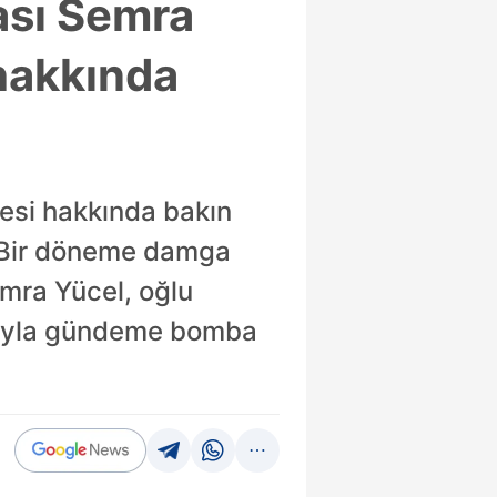
ası Semra
 hakkında
esi hakkında bakın
i. Bir döneme damga
mra Yücel, oğlu
larıyla gündeme bomba