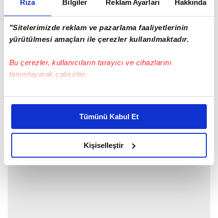
Seyhan 4,5 yıldır evli. Ev hanımı olan Fatma
Rıza
Bilgiler
Reklam Ayarları
Hakkında
Seyhan Kocaeli Körfez'de ikamet ediyor.
"Sitelerimizde reklam ve pazarlama faaliyetlerinin
yürütülmesi amaçları ile çerezler kullanılmaktadır.
Bu çerezler, kullanıcıların tarayıcı ve cihazlarını
tanımlayarak çalışırlar.
Bu çerezlere izin vermeniz halinde sizlere özel
kişiselleştirilmiş reklamlar sunabilir, sayfalarımızda sizlere
Tümünü Kabul Et
daha iyi reklam deneyimi yaşatabiliriz. Bunu yaparken
amacımızın size daha iyi bir reklam deneyimi sunmak
olduğunu ve sizlere en iyi içerikleri sunabilmek adına
Kişiselleştir
elimizden gelen çabayı gösterdiğimizi ve bu noktada,
reklamların maliyetlerimizi karşılamak noktasında tek gelir
kalemimiz olduğunu sizlere hatırlatmak isteriz.
Her halükârda, kullanıcılar, bu çerezlere izin vermedikleri
takdirde, kullanıcılara hedefli reklamlar