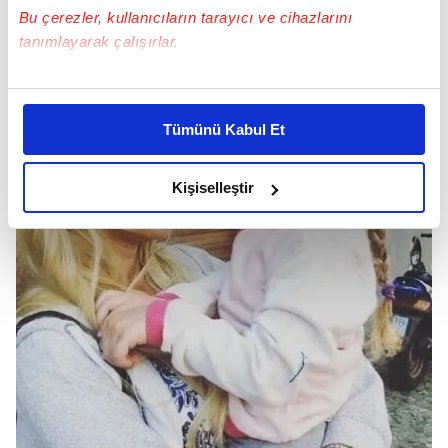
Bu çerezler, kullanıcıların tarayıcı ve cihazlarını
tanımlayarak çalışırlar.
Bu çerezlere izin vermeniz halinde sizlere özel
kişiselleştirilmiş reklamlar sunabilir, sayfalarımızda sizlere
Tümünü Kabul Et
daha iyi reklam deneyimi yaşatabiliriz. Bunu yaparken
amacımızın size daha iyi bir reklam deneyimi sunmak
olduğunu ve sizlere en iyi içerikleri sunabilmek adına
Kişiselleştir
elimizden gelen çabayı gösterdiğimizi ve bu noktada,
reklamların maliyetlerimizi karşılamak noktasında tek gelir
kalemimiz olduğunu sizlere hatırlatmak isteriz.
Her halükârda, kullanıcılar, bu çerezlere izin vermedikleri
takdirde, kullanıcılara hedefli reklamlar
gösterilmeyecektir."
Sizlere daha iyi bir hizmet sunabilmek için İnternet
Sitemizde kendimize ve üçüncü kişilere ait çerezler