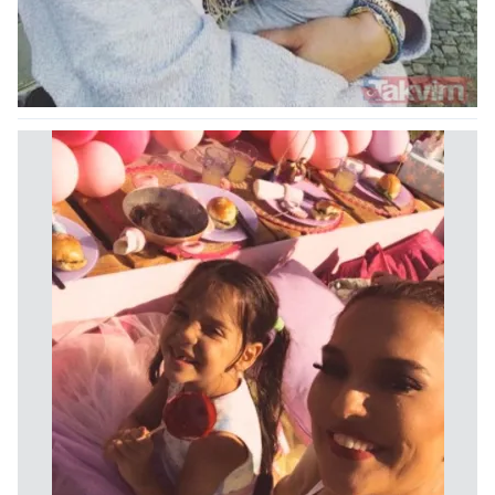
kullanılmaktadır. Bu çerezler vasıtasıyla çeşitli kişisel
verileriniz işlenmekte olup gerekli olan çerezler bilgi
toplumu hizmetlerinin sunulması amacıyla
kullanılmaktadır. Diğer çerezler, sitemizin daha işlevsel
kılınması ve kişiselleştirilmesi ve sizlere yönelik
reklam/pazarlama faaliyetlerinin yapılması, amaçlarıyla
sınırlı olarak açık rızanız dahilinde kullanılacaktır.
Çerezlere ilişkin tercihlerinizi aşağıda yer alan panel
vasıtasıyla belirleyebilirsiniz. Çerezlere ilişkin detaylı bilgi
için Ayarlar butonuna tıklayabilir,
Çerez Bilgilendirme
Metnimizi
ziyaret edebilirsiniz.
6698 sayılı Kişisel Verilerin Korunması Kanunu uyarınca
hazırlanmış Aydınlatma Metnimizi okumak ve sitemizde
ilgili mevzuata uygun olarak kullanılan çerezlerle ilgili bilgi
almak için lütfen
tıklayınız
.