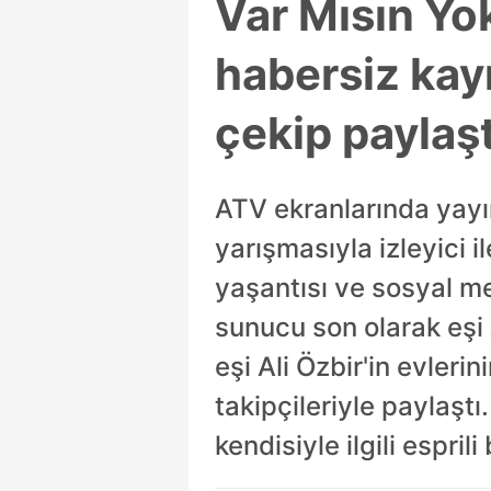
Var Mısın Yok
habersiz kayıt
çekip paylaşt
ATV ekranlarında yayı
yarışmasıyla izleyici i
yaşantısı ve sosyal me
sunucu son olarak eşi A
eşi Ali Özbir'in evler
takipçileriyle paylaşt
kendisiyle ilgili espri