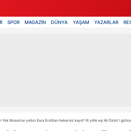
İ
SPOR
MAGAZİN
DÜNYA
YAŞAM
YAZARLAR
RE
n Yok Musun’un yıldızı Esra Erol’dan habersiz kayıt! 16 yıllık eşi Ali Özbir'i gizli