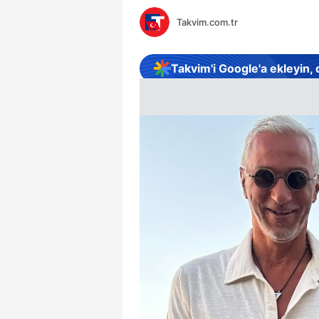
Takvim.com.tr
Takvim'i Google'a ekleyin,