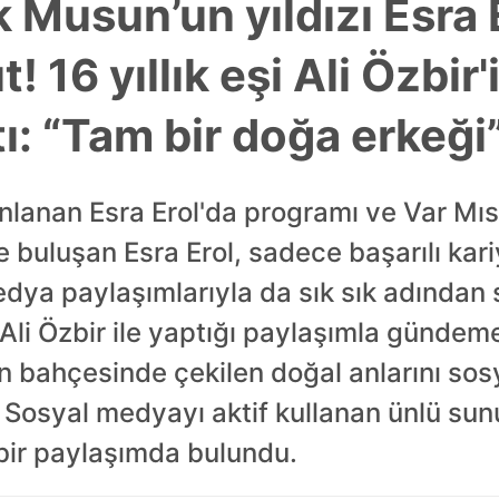
 Musun’un yıldızı Esra 
! 16 yıllık eşi Ali Özbir'
ı: “Tam bir doğa erkeği
nlanan Esra Erol'da programı ve Var Mı
le buluşan Esra Erol, sadece başarılı kari
dya paylaşımlarıyla da sık sık adından s
li Özbir ile yaptığı paylaşımla gündeme g
inin bahçesinde çekilen doğal anlarını 
ı. Sosyal medyayı aktif kullanan ünlü su
li bir paylaşımda bulundu.