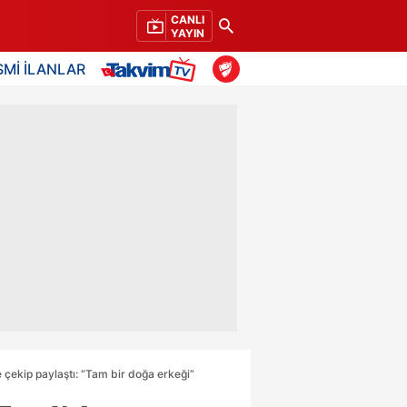
CANLI
YAYIN
SMİ İLANLAR
ce çekip paylaştı: “Tam bir doğa erkeği”