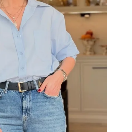
 çerezlerle ilgili bilgi almak için lütfen
tıklayınız
.