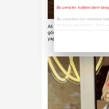
Bu çerezler, kullanıcıların tara
Bu çerezlere izin vermeniz halin
deneyimi yaşatabiliriz. Bunu y
Ali Özbir ile kurduğu mutlu ev
içerikleri sunabilmek adına el
gösterilen örnek çiftleri aras
noktasında tek gelir kalemimiz 
yaptığı son paylaşımla takipçil
Her halükârda, kullanıcılar, bu 
Sizlere daha iyi bir hizmet sun
çerezler vasıtasıyla çeşitli kiş
amacıyla kullanılmaktadır. Diğer
reklam/pazarlama faaliyetlerinin
Çerezlere ilişkin tercihlerinizi 
butonuna tıklayabilir,
Çerez Bi
6698 sayılı Kişisel Verilerin 