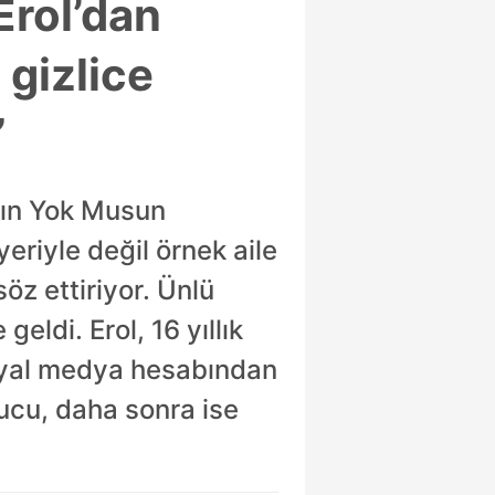
Erol’dan
i gizlice
”
sın Yok Musun
yeriyle değil örnek aile
öz ettiriyor. Ünlü
eldi. Erol, 16 yıllık
sosyal medya hesabından
nucu, daha sonra ise