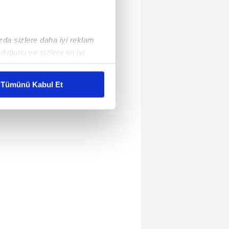
ızda sizlere daha iyi reklam
duğunu ve sizlere en iyi
liyetlerimizi karşılamak
Tümünü Kabul Et
ar gösterilmeyecektir."
çerezler kullanılmaktadır. Bu
u hizmetlerinin sunulması
i ve sizlere yönelik
nılacaktır.
kin detaylı bilgi için Ayarlar
ak ve sitemizde ilgili