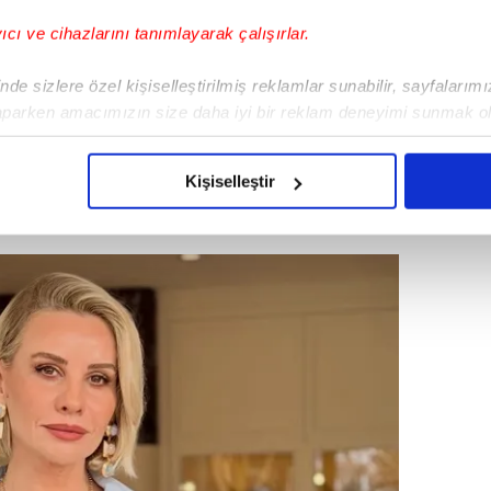
yıcı ve cihazlarını tanımlayarak çalışırlar.
de sizlere özel kişiselleştirilmiş reklamlar sunabilir, sayfalarım
aparken amacımızın size daha iyi bir reklam deneyimi sunmak ol
liliğiyle magazin dünyasının parmakla
imizden gelen çabayı gösterdiğimizi ve bu noktada, reklamların ma
ında yer alan Erol, sosyal medya hesabından
olduğunu sizlere hatırlatmak isteriz.
erini gülümsetti.
Kişiselleştir
çerezlere izin vermedikleri takdirde, kullanıcılara hedefli reklaml
abilmek için İnternet Sitemizde kendimize ve üçüncü kişilere ait 
isel verileriniz işlenmekte olup gerekli olan çerezler bilgi toplum
 çerezler, sitemizin daha işlevsel kılınması ve kişiselleştirilmes
 yapılması, amaçlarıyla sınırlı olarak açık rızanız dahilinde kulla
aşağıda yer alan panel vasıtasıyla belirleyebilirsiniz. Çerezlere iliş
lgilendirme Metnimizi
ziyaret edebilirsiniz.
Korunması Kanunu uyarınca hazırlanmış Aydınlatma Metnimizi okum