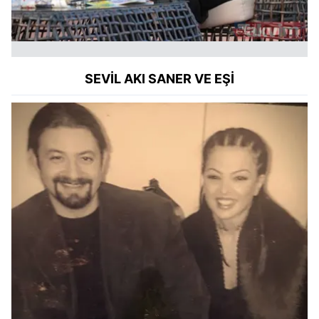
kullanılmaktadır. Bu çerezler vasıtasıyla çeşitli kişisel
verileriniz işlenmekte olup gerekli olan çerezler bilgi
toplumu hizmetlerinin sunulması amacıyla
kullanılmaktadır. Diğer çerezler, sitemizin daha işlevsel
kılınması ve kişiselleştirilmesi ve sizlere yönelik
SEVİL AKI SANER VE EŞİ
reklam/pazarlama faaliyetlerinin yapılması, amaçlarıyla
sınırlı olarak açık rızanız dahilinde kullanılacaktır.
Çerezlere ilişkin tercihlerinizi aşağıda yer alan panel
vasıtasıyla belirleyebilirsiniz. Çerezlere ilişkin detaylı bilgi
için Ayarlar butonuna tıklayabilir,
Çerez Bilgilendirme
Metnimizi
ziyaret edebilirsiniz.
6698 sayılı Kişisel Verilerin Korunması Kanunu uyarınca
hazırlanmış Aydınlatma Metnimizi okumak ve sitemizde
ilgili mevzuata uygun olarak kullanılan çerezlerle ilgili bilgi
almak için lütfen
tıklayınız
.