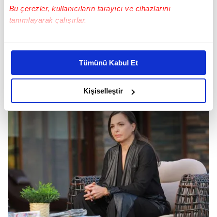
Bu çerezler, kullanıcıların tarayıcı ve cihazlarını
tanımlayarak çalışırlar.
Bu çerezlere izin vermeniz halinde sizlere özel
kişiselleştirilmiş reklamlar sunabilir, sayfalarımızda sizlere
Tümünü Kabul Et
daha iyi reklam deneyimi yaşatabiliriz. Bunu yaparken
amacımızın size daha iyi bir reklam deneyimi sunmak
olduğunu ve sizlere en iyi içerikleri sunabilmek adına
Kişiselleştir
elimizden gelen çabayı gösterdiğimizi ve bu noktada,
reklamların maliyetlerimizi karşılamak noktasında tek gelir
kalemimiz olduğunu sizlere hatırlatmak isteriz.
Her halükârda, kullanıcılar, bu çerezlere izin vermedikleri
takdirde, kullanıcılara hedefli reklamlar
gösterilmeyecektir."
Sizlere daha iyi bir hizmet sunabilmek için İnternet
Sitemizde kendimize ve üçüncü kişilere ait çerezler