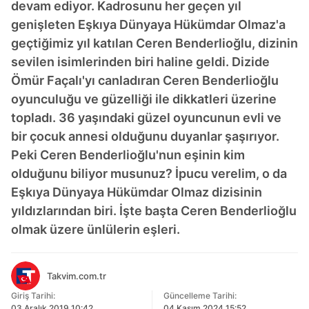
devam ediyor. Kadrosunu her geçen yıl
genişleten Eşkıya Dünyaya Hükümdar Olmaz'a
geçtiğimiz yıl katılan Ceren Benderlioğlu, dizinin
sevilen isimlerinden biri haline geldi. Dizide
Ömür Façalı'yı canladıran Ceren Benderlioğlu
oyunculuğu ve güzelliği ile dikkatleri üzerine
topladı. 36 yaşındaki güzel oyuncunun evli ve
bir çocuk annesi olduğunu duyanlar şaşırıyor.
Peki Ceren Benderlioğlu'nun eşinin kim
olduğunu biliyor musunuz? İpucu verelim, o da
Eşkıya Dünyaya Hükümdar Olmaz dizisinin
yıldızlarından biri. İşte başta Ceren Benderlioğlu
olmak üzere ünlülerin eşleri.
Takvim.com.tr
Giriş Tarihi:
Güncelleme Tarihi:
03 Aralık 2019 10:42
04 Kasım 2024 15:52