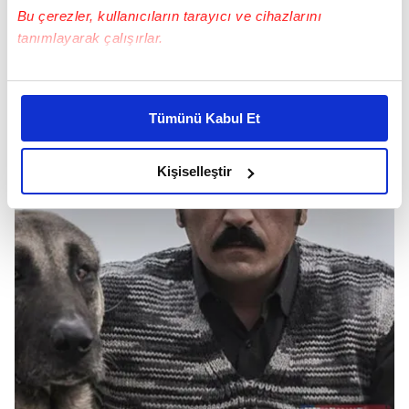
Bu çerezler, kullanıcıların tarayıcı ve cihazlarını
tanımlayarak çalışırlar.
Bu çerezlere izin vermeniz halinde sizlere özel
kişiselleştirilmiş reklamlar sunabilir, sayfalarımızda sizlere
Tümünü Kabul Et
daha iyi reklam deneyimi yaşatabiliriz. Bunu yaparken
amacımızın size daha iyi bir reklam deneyimi sunmak
olduğunu ve sizlere en iyi içerikleri sunabilmek adına
Kişiselleştir
elimizden gelen çabayı gösterdiğimizi ve bu noktada,
reklamların maliyetlerimizi karşılamak noktasında tek gelir
kalemimiz olduğunu sizlere hatırlatmak isteriz.
Her halükârda, kullanıcılar, bu çerezlere izin vermedikleri
takdirde, kullanıcılara hedefli reklamlar
gösterilmeyecektir."
Sizlere daha iyi bir hizmet sunabilmek için İnternet
Sitemizde kendimize ve üçüncü kişilere ait çerezler