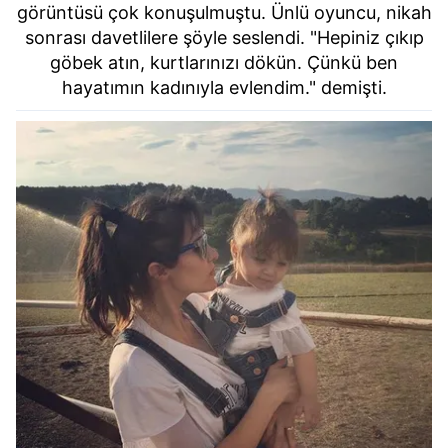
görüntüsü çok konuşulmuştu. Ünlü oyuncu, nikah
sonrası davetlilere şöyle seslendi. "Hepiniz çıkıp
göbek atın, kurtlarınızı dökün. Çünkü ben
hayatımın kadınıyla evlendim." demişti.