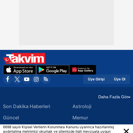
Üye Girişi
Üye Ol
Daha Fazla Gör
Son Dakika Haberleri
Astroloji
Güncel
Memur
6698 sayılı Kişisel Verilerin Korunması Kanunu uyarınca hazırlanmış
Ekonomi Haberleri
Yerel Haberler
aydınlatma metnimizi okumak ve sitemizde ilgili mevzuata uygun