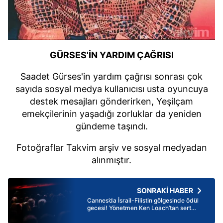
GÜRSES'İN YARDIM ÇAĞRISI
Saadet Gürses'in yardım çağrısı sonrası çok
sayıda sosyal medya kullanıcısı usta oyuncuya
destek mesajları gönderirken, Yeşilçam
emekçilerinin yaşadığı zorluklar da yeniden
gündeme taşındı.
Fotoğraflar Takvim arşiv ve sosyal medyadan
alınmıştır.
SONRAKİ HABER
Cannes’da İsrail-Filistin gölgesinde ödül
gecesi! Yönetmen Ken Loach’tan sert
çıkış: En vahim olan şey iyilerin
sessizliğidir