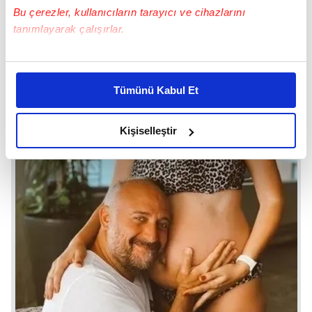
Bu çerezler, kullanıcıların tarayıcı ve cihazlarını
tanımlayarak çalışırlar.
Bu çerezlere izin vermeniz halinde sizlere özel
kişiselleştirilmiş reklamlar sunabilir, sayfalarımızda sizlere
Tümünü Kabul Et
daha iyi reklam deneyimi yaşatabiliriz. Bunu yaparken
amacımızın size daha iyi bir reklam deneyimi sunmak
olduğunu ve sizlere en iyi içerikleri sunabilmek adına
Kişiselleştir
elimizden gelen çabayı gösterdiğimizi ve bu noktada,
reklamların maliyetlerimizi karşılamak noktasında tek gelir
kalemimiz olduğunu sizlere hatırlatmak isteriz.
Her halükârda, kullanıcılar, bu çerezlere izin vermedikleri
takdirde, kullanıcılara hedefli reklamlar
gösterilmeyecektir."
Sizlere daha iyi bir hizmet sunabilmek için İnternet
Sitemizde kendimize ve üçüncü kişilere ait çerezler