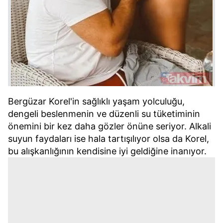
kullanılmaktadır. Bu çerezler vasıtasıyla çeşitli kişisel
verileriniz işlenmekte olup gerekli olan çerezler bilgi
toplumu hizmetlerinin sunulması amacıyla
kullanılmaktadır. Diğer çerezler, sitemizin daha işlevsel
kılınması ve kişiselleştirilmesi ve sizlere yönelik
reklam/pazarlama faaliyetlerinin yapılması, amaçlarıyla
sınırlı olarak açık rızanız dahilinde kullanılacaktır.
Çerezlere ilişkin tercihlerinizi aşağıda yer alan panel
Bergüzar Korel'in sağlıklı yaşam yolculuğu,
vasıtasıyla belirleyebilirsiniz. Çerezlere ilişkin detaylı bilgi
dengeli beslenmenin ve düzenli su tüketiminin
için Ayarlar butonuna tıklayabilir,
Çerez Bilgilendirme
önemini bir kez daha gözler önüne seriyor. Alkali
Metnimizi
ziyaret edebilirsiniz.
suyun faydaları ise hala tartışılıyor olsa da Korel,
bu alışkanlığının kendisine iyi geldiğine inanıyor.
6698 sayılı Kişisel Verilerin Korunması Kanunu uyarınca
hazırlanmış Aydınlatma Metnimizi okumak ve sitemizde
ilgili mevzuata uygun olarak kullanılan çerezlerle ilgili bilgi
almak için lütfen
tıklayınız
.