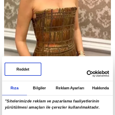
Reddet
Rıza
Bilgiler
Reklam Ayarları
Hakkında
Başarılı oyuncu, bu disiplini sayesinde 1 yılda 25
"Sitelerimizde reklam ve pazarlama faaliyetlerinin
kilo vererek dikkatleri üzerine çekti.
yürütülmesi amaçları ile çerezler kullanılmaktadır.