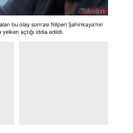
 çerezlerle ilgili bilgi almak için lütfen
tıklayınız
.
lan bu olay sonrası Nilperi Şahinkaya'nın
 yelken açtığı iddia edildi.