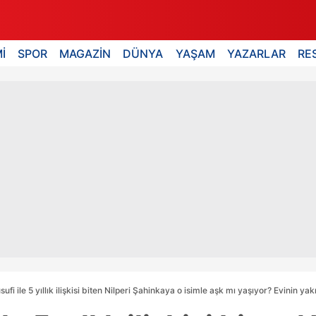
İ
SPOR
MAGAZİN
DÜNYA
YAŞAM
YAZARLAR
RE
ufi ile 5 yıllık ilişkisi biten Nilperi Şahinkaya o isimle aşk mı yaşıyor? Evinin yakı