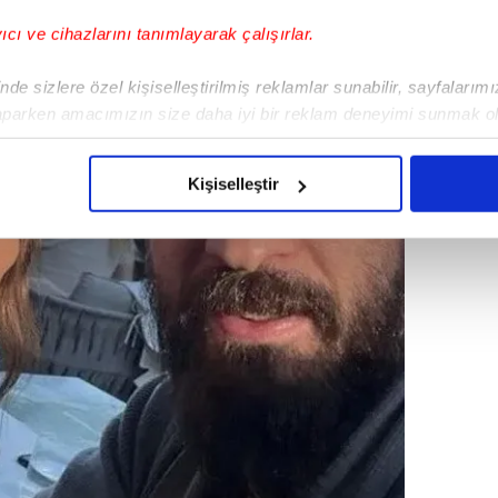
yıcı ve cihazlarını tanımlayarak çalışırlar.
de sizlere özel kişiselleştirilmiş reklamlar sunabilir, sayfalarım
aparken amacımızın size daha iyi bir reklam deneyimi sunmak ol
imizden gelen çabayı gösterdiğimizi ve bu noktada, reklamların ma
olduğunu sizlere hatırlatmak isteriz.
Kişiselleştir
çerezlere izin vermedikleri takdirde, kullanıcılara hedefli reklaml
abilmek için İnternet Sitemizde kendimize ve üçüncü kişilere ait 
isel verileriniz işlenmekte olup gerekli olan çerezler bilgi toplum
 çerezler, sitemizin daha işlevsel kılınması ve kişiselleştirilmes
 yapılması, amaçlarıyla sınırlı olarak açık rızanız dahilinde kulla
aşağıda yer alan panel vasıtasıyla belirleyebilirsiniz. Çerezlere iliş
lgilendirme Metnimizi
ziyaret edebilirsiniz.
Korunması Kanunu uyarınca hazırlanmış Aydınlatma Metnimizi okum