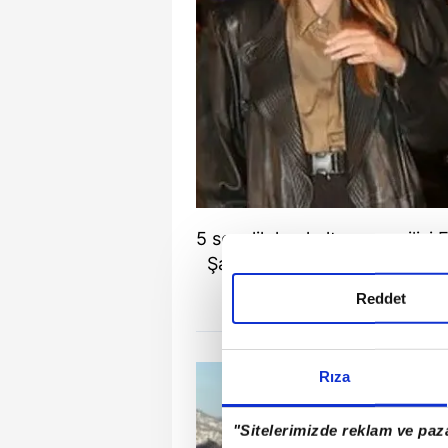
5 senelik heykeltraş sevgilisi 
Şahinkaya, "Bazı ilişikilerin 
Reddet
Rıza
"Sitelerimizde reklam ve paza