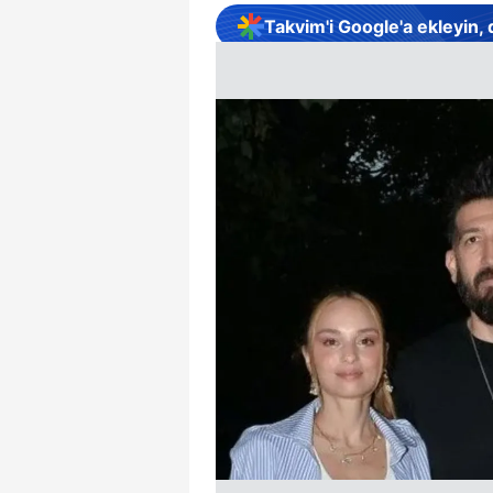
Takvim'i Google'a ekleyin,