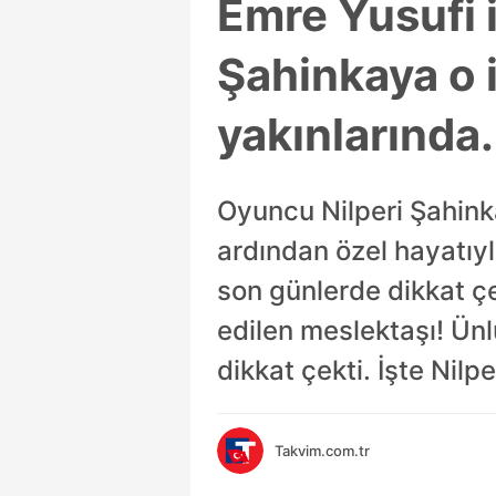
Emre Yusufi il
Şahinkaya o i
yakınlarında.
Oyuncu Nilperi Şahinkay
ardından özel hayatıy
son günlerde dikkat çe
edilen meslektaşı! Ün
dikkat çekti. İşte Nilp
Takvim.com.tr