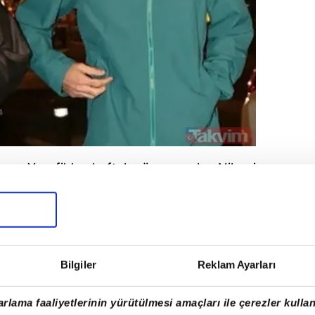
Emre Yusufi'den haftalar önce ayrılan Nilperi
ömrü oluyor" şeklindeki açıklamasıyla dikkat
çekmişti.
Bilgiler
Reklam Ayarları
rlama faaliyetlerinin yürütülmesi amaçları ile çerezler kullan