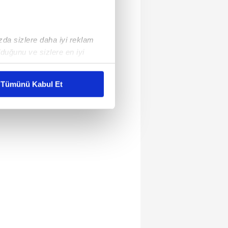
ızda sizlere daha iyi reklam
duğunu ve sizlere en iyi
liyetlerimizi karşılamak
Tümünü Kabul Et
ar gösterilmeyecektir."
çerezler kullanılmaktadır. Bu
u hizmetlerinin sunulması
i ve sizlere yönelik
nılacaktır.
kin detaylı bilgi için Ayarlar
ak ve sitemizde ilgili