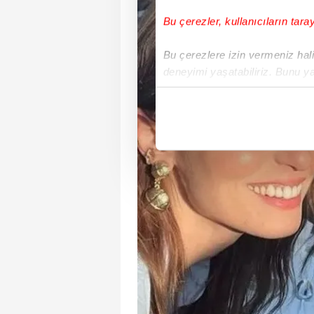
Bu çerezler, kullanıcıların tara
Bu çerezlere izin vermeniz halin
deneyimi yaşatabiliriz. Bunu y
içerikleri sunabilmek adına el
noktasında tek gelir kalemimiz 
Her halükârda, kullanıcılar, bu 
Sizlere daha iyi bir hizmet sun
çerezler vasıtasıyla çeşitli kiş
amacıyla kullanılmaktadır. Diğer
reklam/pazarlama faaliyetlerinin
Çerezlere ilişkin tercihlerinizi 
butonuna tıklayabilir,
Çerez Bi
6698 sayılı Kişisel Verilerin 