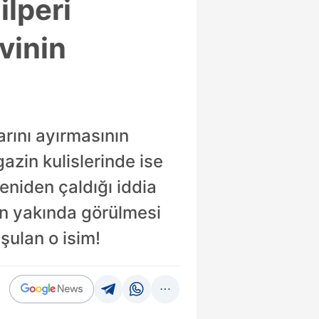
ilperi
vinin
arını ayırmasının
zin kulislerinde ise
eniden çaldığı iddia
in yakında görülmesi
şulan o isim!