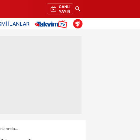
CANLI
YAYIN
SMİ İLANLAR
nlarında...