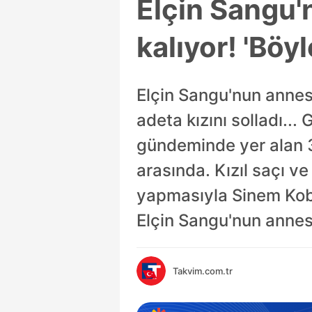
Elçin Sangu'
kalıyor! 'Böyl
Elçin Sangu'nun annesi
adeta kızını solladı..
gündeminde yer alan 36
arasında. Kızıl saçı v
yapmasıyla Sinem Kobal
Elçin Sangu'nun annesi
Takvim.com.tr