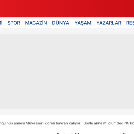
İ
SPOR
MAGAZİN
DÜNYA
YAŞAM
YAZARLAR
RE
ngu'nun annesi Müyesser'i gören hayran kalıyor! 'Böyle anne mi olur' dedirtti kız