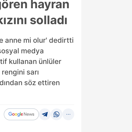
gören hayran
kızını solladı
 anne mi olur' dedirtti
a sosyal medya
if kullanan ünlüler
rengini sarı
adından söz ettiren