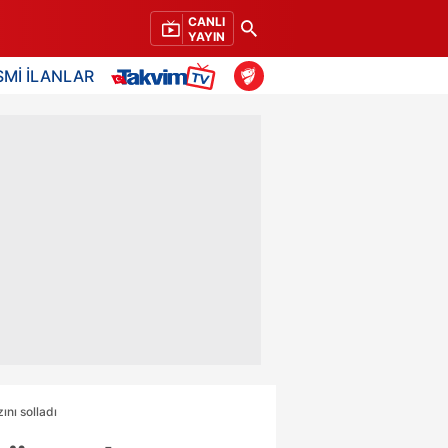
CANLI
YAYIN
SMİ İLANLAR
ını solladı