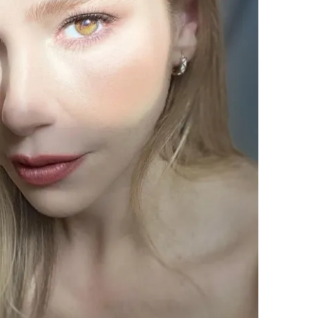
 çerezlerle ilgili bilgi almak için lütfen
tıklayınız
.