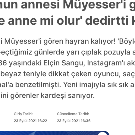
nun annesi Müyesser'i 
e anne mi olur' dedirtti 
 Müyesser'i gören hayran kalıyor! 'Böyle
. Geçtiğimiz günlerde yarı çıplak pozuyl
 yaşındaki Elçin Sangu, Instagram'ı akt
e beyaz teniyle dikkat çeken oyuncu, saç 
'a benzetilmişti. Yeni imajıyla sık sık 
ni görenler kardeşi sanıyor.
Giriş Tarihi:
Güncelleme Tarihi:
23 Eylül 2021 16:22
23 Eylül 2021 16:36