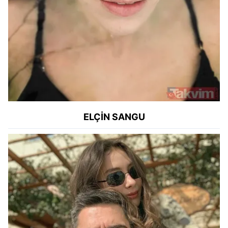
kullanılmaktadır. Bu çerezler vasıtasıyla çeşitli kişisel
verileriniz işlenmekte olup gerekli olan çerezler bilgi
toplumu hizmetlerinin sunulması amacıyla
kullanılmaktadır. Diğer çerezler, sitemizin daha işlevsel
kılınması ve kişiselleştirilmesi ve sizlere yönelik
reklam/pazarlama faaliyetlerinin yapılması, amaçlarıyla
sınırlı olarak açık rızanız dahilinde kullanılacaktır.
Çerezlere ilişkin tercihlerinizi aşağıda yer alan panel
vasıtasıyla belirleyebilirsiniz. Çerezlere ilişkin detaylı bilgi
ELÇİN SANGU
için Ayarlar butonuna tıklayabilir,
Çerez Bilgilendirme
Metnimizi
ziyaret edebilirsiniz.
6698 sayılı Kişisel Verilerin Korunması Kanunu uyarınca
hazırlanmış Aydınlatma Metnimizi okumak ve sitemizde
ilgili mevzuata uygun olarak kullanılan çerezlerle ilgili bilgi
almak için lütfen
tıklayınız
.