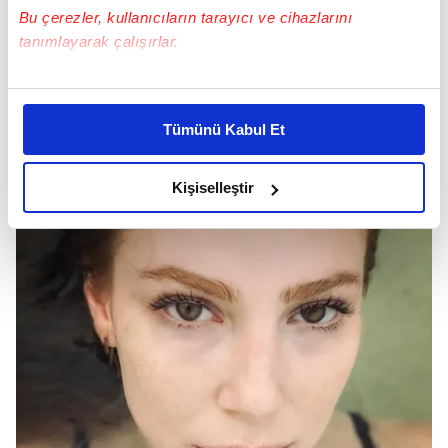
Bu çerezler, kullanıcıların tarayıcı ve cihazlarını
tanımlayarak çalışırlar.
Bu çerezlere izin vermeniz halinde sizlere özel
kişiselleştirilmiş reklamlar sunabilir, sayfalarımızda sizlere
Tümünü Kabul Et
daha iyi reklam deneyimi yaşatabiliriz. Bunu yaparken
amacımızın size daha iyi bir reklam deneyimi sunmak
olduğunu ve sizlere en iyi içerikleri sunabilmek adına
Kişiselleştir
elimizden gelen çabayı gösterdiğimizi ve bu noktada,
reklamların maliyetlerimizi karşılamak noktasında tek gelir
kalemimiz olduğunu sizlere hatırlatmak isteriz.
Her halükârda, kullanıcılar, bu çerezlere izin vermedikleri
takdirde, kullanıcılara hedefli reklamlar
gösterilmeyecektir."
Sizlere daha iyi bir hizmet sunabilmek için İnternet
Sitemizde kendimize ve üçüncü kişilere ait çerezler