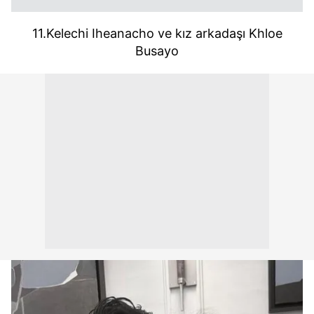
kullanılmaktadır. Bu çerezler vasıtasıyla çeşitli kişisel
verileriniz işlenmekte olup gerekli olan çerezler bilgi
11.Kelechi Iheanacho ve kız arkadaşı Khloe
toplumu hizmetlerinin sunulması amacıyla
Busayo
kullanılmaktadır. Diğer çerezler, sitemizin daha işlevsel
kılınması ve kişiselleştirilmesi ve sizlere yönelik
reklam/pazarlama faaliyetlerinin yapılması, amaçlarıyla
sınırlı olarak açık rızanız dahilinde kullanılacaktır.
Çerezlere ilişkin tercihlerinizi aşağıda yer alan panel
vasıtasıyla belirleyebilirsiniz. Çerezlere ilişkin detaylı bilgi
için Ayarlar butonuna tıklayabilir,
Çerez Bilgilendirme
Metnimizi
ziyaret edebilirsiniz.
6698 sayılı Kişisel Verilerin Korunması Kanunu uyarınca
hazırlanmış Aydınlatma Metnimizi okumak ve sitemizde
ilgili mevzuata uygun olarak kullanılan çerezlerle ilgili bilgi
almak için lütfen
tıklayınız
.