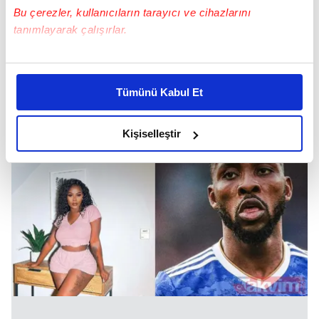
Bu çerezler, kullanıcıların tarayıcı ve cihazlarını
tanımlayarak çalışırlar.
12.Lucas Moura ve eşi Larissa Saad
Bu çerezlere izin vermeniz halinde sizlere özel
kişiselleştirilmiş reklamlar sunabilir, sayfalarımızda sizlere
Tümünü Kabul Et
daha iyi reklam deneyimi yaşatabiliriz. Bunu yaparken
amacımızın size daha iyi bir reklam deneyimi sunmak
olduğunu ve sizlere en iyi içerikleri sunabilmek adına
Kişiselleştir
elimizden gelen çabayı gösterdiğimizi ve bu noktada,
reklamların maliyetlerimizi karşılamak noktasında tek gelir
kalemimiz olduğunu sizlere hatırlatmak isteriz.
Her halükârda, kullanıcılar, bu çerezlere izin vermedikleri
takdirde, kullanıcılara hedefli reklamlar
gösterilmeyecektir."
Sizlere daha iyi bir hizmet sunabilmek için İnternet
Sitemizde kendimize ve üçüncü kişilere ait çerezler