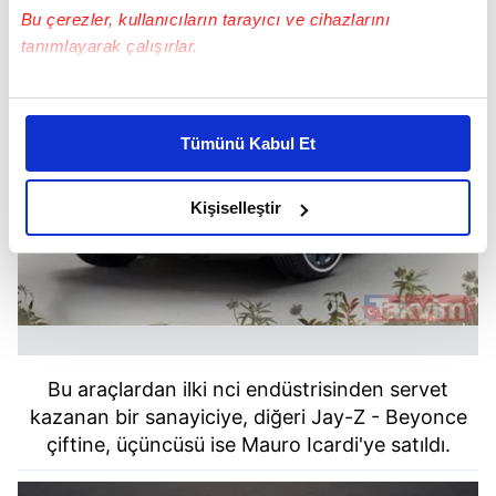
Bu çerezler, kullanıcıların tarayıcı ve cihazlarını
tanımlayarak çalışırlar.
Bu çerezlere izin vermeniz halinde sizlere özel
kişiselleştirilmiş reklamlar sunabilir, sayfalarımızda sizlere
Tümünü Kabul Et
daha iyi reklam deneyimi yaşatabiliriz. Bunu yaparken
amacımızın size daha iyi bir reklam deneyimi sunmak
olduğunu ve sizlere en iyi içerikleri sunabilmek adına
Kişiselleştir
elimizden gelen çabayı gösterdiğimizi ve bu noktada,
reklamların maliyetlerimizi karşılamak noktasında tek gelir
kalemimiz olduğunu sizlere hatırlatmak isteriz.
Her halükârda, kullanıcılar, bu çerezlere izin vermedikleri
takdirde, kullanıcılara hedefli reklamlar
Bu araçlardan ilki nci endüstrisinden servet
gösterilmeyecektir."
kazanan bir sanayiciye, diğeri Jay-Z - Beyonce
çiftine, üçüncüsü ise Mauro Icardi'ye satıldı.
Sizlere daha iyi bir hizmet sunabilmek için İnternet
Sitemizde kendimize ve üçüncü kişilere ait çerezler