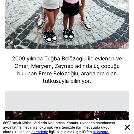
2009 yılında Tuğba Belözoğlu ile evlenen ve
Ömer, Meryem, Zeynep adında üç çocuğu
bulunan Emre Belözoğlu, arabalara olan
tutkusuyla biliniyor.
6698 sayılı Kişisel Verilerin Korunması Kanunu uyarınca hazırlanmış
aydınlatma metnimizi okumak ve sitemizde ilgili mevzuata uygun
olarak kullanılan
çerezlerle
ilgili bilgi almak için lütfen
tıklayınız.