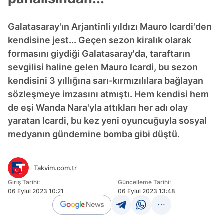
Galatasaray'ın Arjantinli yıldızı Mauro Icardi'den
kendisine jest... Geçen sezon kiralık olarak
formasını giydiği Galatasaray'da, taraftarın
sevgilisi haline gelen Mauro Icardi, bu sezon
kendisini 3 yıllığına sarı-kırmızılılara bağlayan
sözleşmeye imzasını atmıştı. Hem kendisi hem
de eşi Wanda Nara'yla attıkları her adı olay
yaratan Icardi, bu kez yeni oyuncuğuyla sosyal
medyanın gündemine bomba gibi düştü.
Takvim.com.tr
Giriş Tarihi:
Güncelleme Tarihi:
06 Eylül 2023 10:21
06 Eylül 2023 13:48