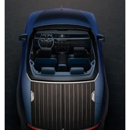
kullanılmaktadır. Bu çerezler vasıtasıyla çeşitli kişisel
verileriniz işlenmekte olup gerekli olan çerezler bilgi
toplumu hizmetlerinin sunulması amacıyla
kullanılmaktadır. Diğer çerezler, sitemizin daha işlevsel
kılınması ve kişiselleştirilmesi ve sizlere yönelik
reklam/pazarlama faaliyetlerinin yapılması, amaçlarıyla
sınırlı olarak açık rızanız dahilinde kullanılacaktır.
Çerezlere ilişkin tercihlerinizi aşağıda yer alan panel
vasıtasıyla belirleyebilirsiniz. Çerezlere ilişkin detaylı bilgi
için Ayarlar butonuna tıklayabilir,
Çerez Bilgilendirme
Metnimizi
ziyaret edebilirsiniz.
6698 sayılı Kişisel Verilerin Korunması Kanunu uyarınca
hazırlanmış Aydınlatma Metnimizi okumak ve sitemizde
ilgili mevzuata uygun olarak kullanılan çerezlerle ilgili bilgi
almak için lütfen
tıklayınız
.