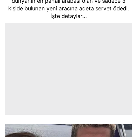
dünyanın en pahalı arabası olan ve sadece 3
kişide bulunan yeni aracına adeta servet ödedi.
İşte detaylar...