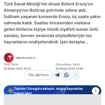
Türk Sanat Müziği'nin divası Bülent Ersoy'un
Almanya'nın Bottrop şehrinde sahne aldı.
İzdiham yaşanan konserde Ersoy, üç saate yakın
sahnede kaldı. Saatler öncesinden mekana
gelen binlerce kişiye müzik ziyafeti sunan ünlü
sanatçı, konser sırasında söyledikleriyle ise
hayranlarını endişelendirdi. İşte detaylar...
takvim.com.tr
Giriş Tarihi:
Güncelleme Tarihi:
25 Nisan 2023 10:31
29 Nisan 2023 14:56
Takvim'i Google'a ekleyin, doğru kaynaktan
haberi alın!