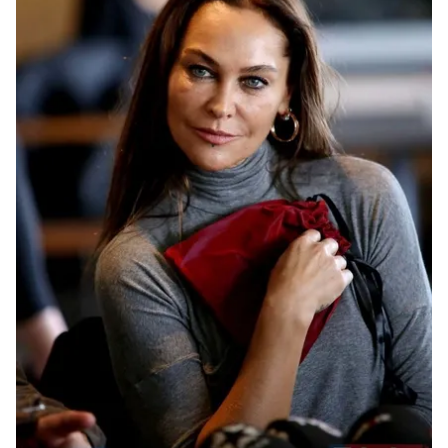
kullanılmaktadır. Bu çerezler vasıtasıyla çeşitli kişisel
verileriniz işlenmekte olup gerekli olan çerezler bilgi
toplumu hizmetlerinin sunulması amacıyla
kullanılmaktadır. Diğer çerezler, sitemizin daha işlevsel
kılınması ve kişiselleştirilmesi ve sizlere yönelik
reklam/pazarlama faaliyetlerinin yapılması, amaçlarıyla
sınırlı olarak açık rızanız dahilinde kullanılacaktır.
Çerezlere ilişkin tercihlerinizi aşağıda yer alan panel
vasıtasıyla belirleyebilirsiniz. Çerezlere ilişkin detaylı bilgi
için Ayarlar butonuna tıklayabilir,
Çerez Bilgilendirme
Metnimizi
ziyaret edebilirsiniz.
6698 sayılı Kişisel Verilerin Korunması Kanunu uyarınca
hazırlanmış Aydınlatma Metnimizi okumak ve sitemizde
ilgili mevzuata uygun olarak kullanılan çerezlerle ilgili bilgi
almak için lütfen
tıklayınız
.