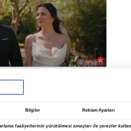
akterlerine hayat veren Demet Özdemir ve
 resmen nikah masasına oturdu.
Bilgiler
Reklam Ayarları
rlama faaliyetlerinin yürütülmesi amaçları ile çerezler kullan