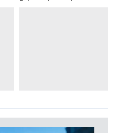
 çerezlerle ilgili bilgi almak için lütfen
tıklayınız
.