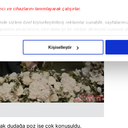
yıcı ve cihazlarını tanımlayarak çalışırlar.
de sizlere özel kişiselleştirilmiş reklamlar sunabilir, sayfalarım
aparken amacımızın size daha iyi bir reklam deneyimi sunmak ol
imizden gelen çabayı gösterdiğimizi ve bu noktada, reklamların ma
olduğunu sizlere hatırlatmak isteriz.
Kişiselleştir
çerezlere izin vermedikleri takdirde, kullanıcılara hedefli reklaml
abilmek için İnternet Sitemizde kendimize ve üçüncü kişilere ait 
isel verileriniz işlenmekte olup gerekli olan çerezler bilgi toplum
 çerezler, sitemizin daha işlevsel kılınması ve kişiselleştirilmes
 yapılması, amaçlarıyla sınırlı olarak açık rızanız dahilinde kulla
aşağıda yer alan panel vasıtasıyla belirleyebilirsiniz. Çerezlere iliş
lgilendirme Metnimizi
ziyaret edebilirsiniz.
Korunması Kanunu uyarınca hazırlanmış Aydınlatma Metnimizi okum
dudak dudağa poz ise çok konuşuldu.