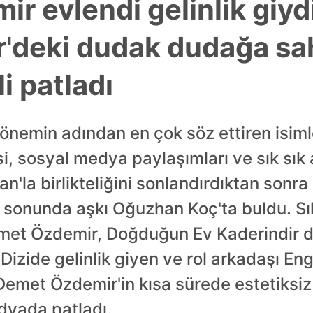
r evlendi gelinlik giy
r'deki dudak dudağa sa
i patladı
nemin adından en çok söz ettiren isimle
i, sosyal medya paylaşımları ve sık sık 
'la birlikteliğini sonlandırdıktan sonra 
sonunda aşkı Oğuzhan Koç'ta buldu. Sık
et Özdemir, Doğduğun Ev Kaderindir di
Dizide gelinlik giyen ve rol arkadaşı En
emet Özdemir'in kısa sürede estetiksiz 
dyada patladı.