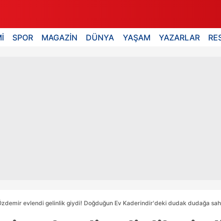
İ
SPOR
MAGAZİN
DÜNYA
YAŞAM
YAZARLAR
RE
demir evlendi gelinlik giydi! Doğduğun Ev Kaderindir'deki dudak dudağa sahne 