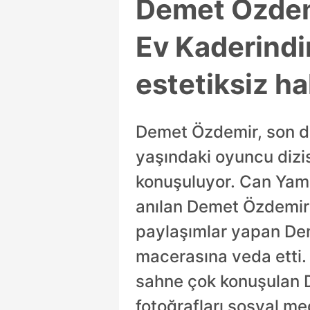
Demet Özdemi
Ev Kaderindi
estetiksiz hal
Demet Özdemir, son dö
yaşındaki oyuncu dizis
konuşuluyor. Can Yaman
anılan Demet Özdemir 
paylaşımlar yapan Dem
macerasına veda etti. 
sahne çok konuşulan D
fotoğrafları sosyal me