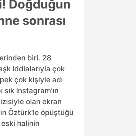
di! Doğduğun
hne sonrası
rinden biri. 28
aşk iddialarıyla çok
pek çok kişiyle adı
 sık Instagram'ın
zisiyle olan ekran
gin Öztürk'le öpüştüğü
eski halinin