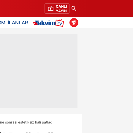
CANLI
YAYIN
SMİ İLANLAR
sonrası estetiksiz hali patladı