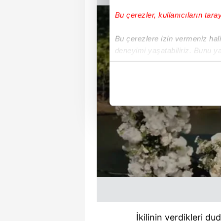
Bu çerezler, kullanıcıların tara
Bu çerezlere izin vermeniz halin
deneyimi yaşatabiliriz. Bunu y
içerikleri sunabilmek adına el
noktasında tek gelir kalemimiz 
Her halükârda, kullanıcılar, bu 
Sizlere daha iyi bir hizmet sun
çerezler vasıtasıyla çeşitli kiş
amacıyla kullanılmaktadır. Diğer
reklam/pazarlama faaliyetlerinin
Çerezlere ilişkin tercihlerinizi 
butonuna tıklayabilir,
Çerez Bi
6698 sayılı Kişisel Verilerin 
İkilinin verdikleri 