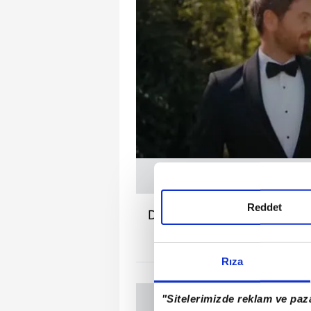
Reddet
Dizide Barış ve Zeynep kar
Engin Öztürk ise
Rıza
"Sitelerimizde reklam ve paza