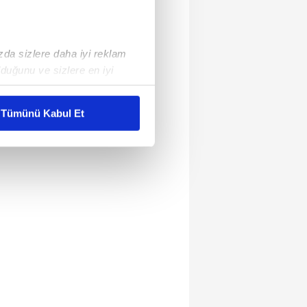
ızda sizlere daha iyi reklam
duğunu ve sizlere en iyi
liyetlerimizi karşılamak
Tümünü Kabul Et
ar gösterilmeyecektir."
çerezler kullanılmaktadır. Bu
u hizmetlerinin sunulması
i ve sizlere yönelik
nılacaktır.
kin detaylı bilgi için Ayarlar
ak ve sitemizde ilgili