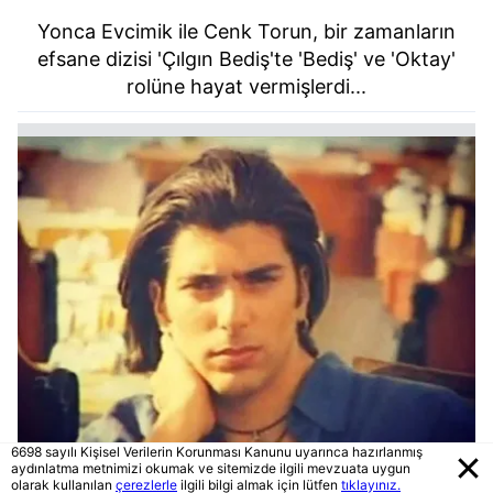
Yonca Evcimik ile Cenk Torun, bir zamanların
efsane dizisi 'Çılgın Bediş'te 'Bediş' ve 'Oktay'
rolüne hayat vermişlerdi...
6698 sayılı Kişisel Verilerin Korunması Kanunu uyarınca hazırlanmış
aydınlatma metnimizi okumak ve sitemizde ilgili mevzuata uygun
olarak kullanılan
çerezlerle
ilgili bilgi almak için lütfen
tıklayınız.