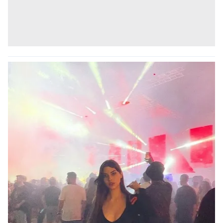
kullanılmaktadır. Bu çerezler vasıtasıyla çeşitli kişisel
verileriniz işlenmekte olup gerekli olan çerezler bilgi
toplumu hizmetlerinin sunulması amacıyla
kullanılmaktadır. Diğer çerezler, sitemizin daha işlevsel
kılınması ve kişiselleştirilmesi ve sizlere yönelik
reklam/pazarlama faaliyetlerinin yapılması, amaçlarıyla
sınırlı olarak açık rızanız dahilinde kullanılacaktır.
Çerezlere ilişkin tercihlerinizi aşağıda yer alan panel
vasıtasıyla belirleyebilirsiniz. Çerezlere ilişkin detaylı bilgi
için Ayarlar butonuna tıklayabilir,
Çerez Bilgilendirme
Metnimizi
ziyaret edebilirsiniz.
6698 sayılı Kişisel Verilerin Korunması Kanunu uyarınca
hazırlanmış Aydınlatma Metnimizi okumak ve sitemizde
ilgili mevzuata uygun olarak kullanılan çerezlerle ilgili bilgi
almak için lütfen
tıklayınız
.