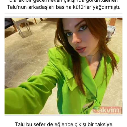
Talu'nun arkadaşları basına küfürler yağdırmıştı.
Talu bu sefer de eğlence çıkışı bir taksiye