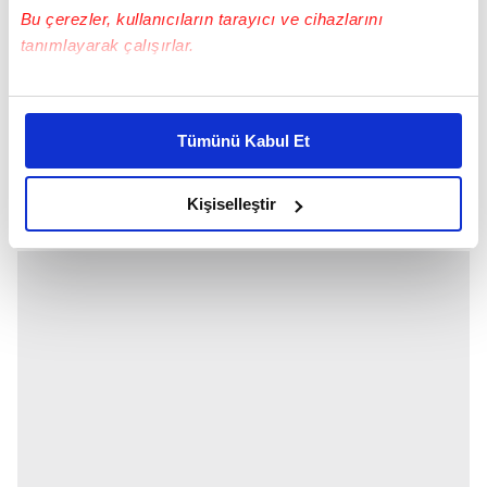
Bu çerezler, kullanıcıların tarayıcı ve cihazlarını
tanımlayarak çalışırlar.
ARACINA BİNDİ
Bu çerezlere izin vermeniz halinde sizlere özel
Defne Samyeli ve Eren Talu'nun küçük kızları
kişiselleştirilmiş reklamlar sunabilir, sayfalarımızda sizlere
Derin Talu, bu durum karşısında; sessizliğini
Tümünü Kabul Et
daha iyi reklam deneyimi yaşatabiliriz. Bunu yaparken
korudu ve araca bindi. O sırada Talu'nun erkek
amacımızın size daha iyi bir reklam deneyimi sunmak
arkadaşı yine kendilerini görüntüleyen
olduğunu ve sizlere en iyi içerikleri sunabilmek adına
Kişiselleştir
muhabirlere yönelik hareketlerine devam etti.
elimizden gelen çabayı gösterdiğimizi ve bu noktada,
reklamların maliyetlerimizi karşılamak noktasında tek gelir
kalemimiz olduğunu sizlere hatırlatmak isteriz.
Her halükârda, kullanıcılar, bu çerezlere izin vermedikleri
takdirde, kullanıcılara hedefli reklamlar
gösterilmeyecektir."
Sizlere daha iyi bir hizmet sunabilmek için İnternet
Sitemizde kendimize ve üçüncü kişilere ait çerezler