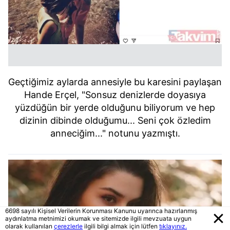
Geçtiğimiz aylarda annesiyle bu karesini paylaşan
Hande Erçel, "Sonsuz denizlerde doyasıya
yüzdüğün bir yerde olduğunu biliyorum ve hep
dizinin dibinde olduğumu... Seni çok özledim
anneciğim..." notunu yazmıştı.
6698 sayılı Kişisel Verilerin Korunması Kanunu uyarınca hazırlanmış
aydınlatma metnimizi okumak ve sitemizde ilgili mevzuata uygun
olarak kullanılan
çerezlerle
ilgili bilgi almak için lütfen
tıklayınız.