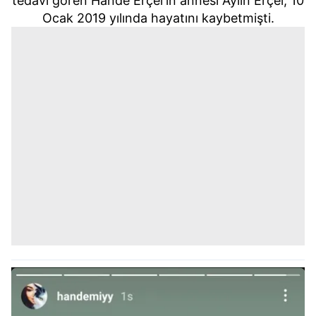
tedavi gören Hande Erçel'
in annesi Aylin Erçel,
10
Ocak 2019 yılında
hayatını kaybetmişti.