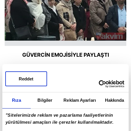
GÜVERCİN EMOJİSİYLE PAYLAŞTI
Büyük bir üzüntü yaşayan Hande Erçel, 30
milyon takipçisinin bulunduğu Instagram
Reddet
hesabından, beyaz güvercin emojisiyle dedesinin
bir karesine yer vermişti.
Rıza
Bilgiler
Reklam Ayarları
Hakkında
"Sitelerimizde reklam ve pazarlama faaliyetlerinin
yürütülmesi amaçları ile çerezler kullanılmaktadır.