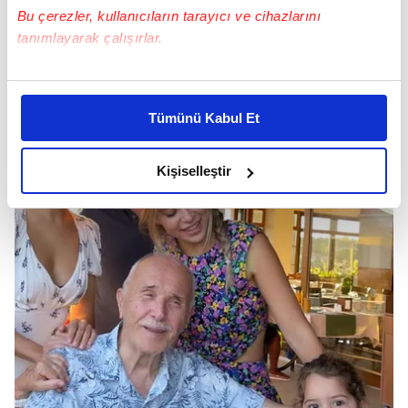
Bu çerezler, kullanıcıların tarayıcı ve cihazlarını
tanımlayarak çalışırlar.
Bu çerezlere izin vermeniz halinde sizlere özel
kişiselleştirilmiş reklamlar sunabilir, sayfalarımızda sizlere
Tümünü Kabul Et
daha iyi reklam deneyimi yaşatabiliriz. Bunu yaparken
amacımızın size daha iyi bir reklam deneyimi sunmak
olduğunu ve sizlere en iyi içerikleri sunabilmek adına
Kişiselleştir
elimizden gelen çabayı gösterdiğimizi ve bu noktada,
reklamların maliyetlerimizi karşılamak noktasında tek gelir
kalemimiz olduğunu sizlere hatırlatmak isteriz.
Her halükârda, kullanıcılar, bu çerezlere izin vermedikleri
takdirde, kullanıcılara hedefli reklamlar
gösterilmeyecektir."
Sizlere daha iyi bir hizmet sunabilmek için İnternet
Sitemizde kendimize ve üçüncü kişilere ait çerezler