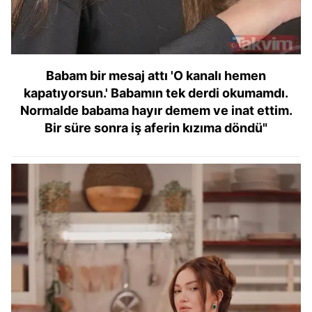
hazırlanmış Aydınlatma Metnimizi okumak ve sitemizde
ilgili mevzuata uygun olarak kullanılan çerezlerle ilgili bilgi
almak için lütfen
tıklayınız
.
Babam bir mesaj attı 'O kanalı hemen
kapatıyorsun.' Babamın tek derdi okumamdı.
Normalde babama hayır demem ve inat ettim.
Bir süre sonra iş aferin kızıma döndü"