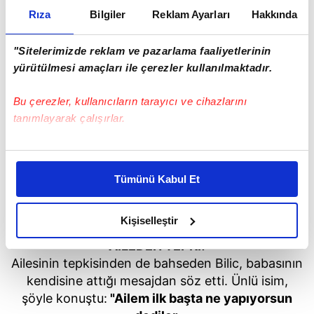
Rıza
Bilgiler
Reklam Ayarları
Hakkında
"Sitelerimizde reklam ve pazarlama faaliyetlerinin
yürütülmesi amaçları ile çerezler kullanılmaktadır.
Bu çerezler, kullanıcıların tarayıcı ve cihazlarını
tanımlayarak çalışırlar.
Bu çerezlere izin vermeniz halinde sizlere özel
kişiselleştirilmiş reklamlar sunabilir, sayfalarımızda sizlere
Tümünü Kabul Et
daha iyi reklam deneyimi yaşatabiliriz. Bunu yaparken
amacımızın size daha iyi bir reklam deneyimi sunmak
olduğunu ve sizlere en iyi içerikleri sunabilmek adına
Kişiselleştir
elimizden gelen çabayı gösterdiğimizi ve bu noktada,
AİLEDEN TEPKİ!
reklamların maliyetlerimizi karşılamak noktasında tek gelir
Ailesinin tepkisinden de bahseden Bilic, babasının
kalemimiz olduğunu sizlere hatırlatmak isteriz.
kendisine attığı mesajdan söz etti. Ünlü isim,
şöyle konuştu:
"Ailem ilk başta ne yapıyorsun
Her halükârda, kullanıcılar, bu çerezlere izin vermedikleri