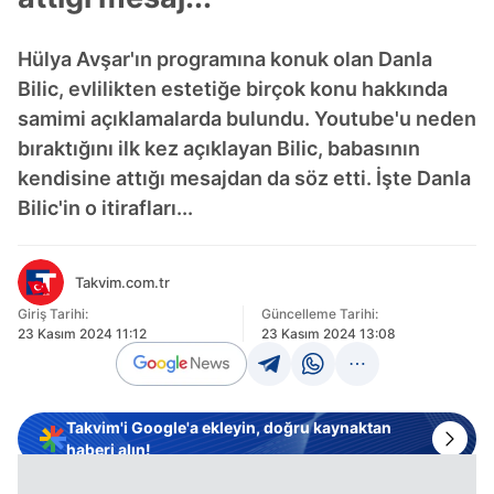
Hülya Avşar'ın programına konuk olan Danla
Bilic, evlilikten estetiğe birçok konu hakkında
samimi açıklamalarda bulundu. Youtube'u neden
bıraktığını ilk kez açıklayan Bilic, babasının
kendisine attığı mesajdan da söz etti. İşte Danla
Bilic'in o itirafları...
Takvim.com.tr
Giriş Tarihi:
Güncelleme Tarihi:
23 Kasım 2024 11:12
23 Kasım 2024 13:08
Takvim'i Google'a ekleyin, doğru kaynaktan
haberi alın!