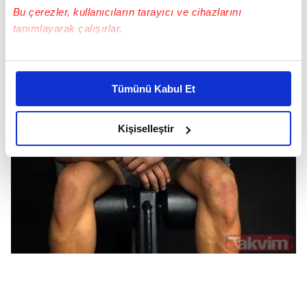
Bu çerezler, kullanıcıların tarayıcı ve cihazlarını
tanımlayarak çalışırlar.
Bu çerezlere izin vermeniz halinde sizlere özel
kişiselleştirilmiş reklamlar sunabilir, sayfalarımızda sizlere
Tümünü Kabul Et
daha iyi reklam deneyimi yaşatabiliriz. Bunu yaparken
amacımızın size daha iyi bir reklam deneyimi sunmak
olduğunu ve sizlere en iyi içerikleri sunabilmek adına
Kişiselleştir
elimizden gelen çabayı gösterdiğimizi ve bu noktada,
reklamların maliyetlerimizi karşılamak noktasında tek gelir
kalemimiz olduğunu sizlere hatırlatmak isteriz.
Her halükârda, kullanıcılar, bu çerezlere izin vermedikleri
takdirde, kullanıcılara hedefli reklamlar
gösterilmeyecektir."
Sizlere daha iyi bir hizmet sunabilmek için İnternet
Sitemizde kendimize ve üçüncü kişilere ait çerezler