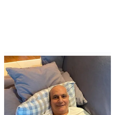
kullanılmaktadır. Bu çerezler vasıtasıyla çeşitli kişisel
verileriniz işlenmekte olup gerekli olan çerezler bilgi
toplumu hizmetlerinin sunulması amacıyla
kullanılmaktadır. Diğer çerezler, sitemizin daha işlevsel
kılınması ve kişiselleştirilmesi ve sizlere yönelik
reklam/pazarlama faaliyetlerinin yapılması, amaçlarıyla
sınırlı olarak açık rızanız dahilinde kullanılacaktır.
Çerezlere ilişkin tercihlerinizi aşağıda yer alan panel
vasıtasıyla belirleyebilirsiniz. Çerezlere ilişkin detaylı bilgi
için Ayarlar butonuna tıklayabilir,
Çerez Bilgilendirme
Metnimizi
ziyaret edebilirsiniz.
6698 sayılı Kişisel Verilerin Korunması Kanunu uyarınca
hazırlanmış Aydınlatma Metnimizi okumak ve sitemizde
ilgili mevzuata uygun olarak kullanılan çerezlerle ilgili bilgi
almak için lütfen
tıklayınız
.