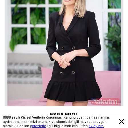
ESRA EROL
6698 sayılı Kişisel Verilerin Korunması Kanunu uyarınca hazırlanmış
aydınlatma metnimizi okumak ve sitemizde ilgili mevzuata uygun
olarak kullanılan
çerezlerle
ilgili bilgi almak için lütfen
tıklayınız.
12 Mayıs 1982