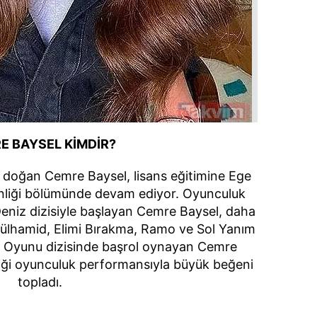
 çerezlerle ilgili bilgi almak için lütfen
tıklayınız
.
E BAYSEL KİMDİR?
e doğan Cemre Baysel, lisans eğitimine Ege
nliği bölümünde devam ediyor. Oyunculuk
 Deniz dizisiyle başlayan Cemre Baysel, daha
bdülhamid, Elimi Bırakma, Ramo ve Sol Yanım
aht Oyunu dizisinde başrol oynayan Cemre
iği oyunculuk performansıyla büyük beğeni
topladı.