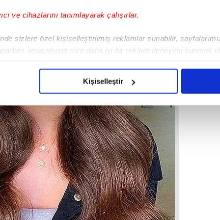
yıcı ve cihazlarını tanımlayarak çalışırlar.
de sizlere özel kişiselleştirilmiş reklamlar sunabilir, sayfalarım
aparken amacımızın size daha iyi bir reklam deneyimi sunmak ol
imizden gelen çabayı gösterdiğimizi ve bu noktada, reklamların ma
olduğunu sizlere hatırlatmak isteriz.
Kişiselleştir
çerezlere izin vermedikleri takdirde, kullanıcılara hedefli reklaml
abilmek için İnternet Sitemizde kendimize ve üçüncü kişilere ait 
isel verileriniz işlenmekte olup gerekli olan çerezler bilgi toplum
 çerezler, sitemizin daha işlevsel kılınması ve kişiselleştirilmes
 yapılması, amaçlarıyla sınırlı olarak açık rızanız dahilinde kulla
aşağıda yer alan panel vasıtasıyla belirleyebilirsiniz. Çerezlere iliş
lgilendirme Metnimizi
ziyaret edebilirsiniz.
Korunması Kanunu uyarınca hazırlanmış Aydınlatma Metnimizi okum