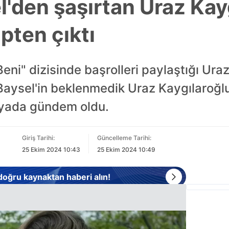
'den şaşırtan Uraz Kay
pten çıktı
ni" dizisinde başrolleri paylaştığı Ura
 Baysel'in beklenmedik Uraz Kaygılaroğl
dyada gündem oldu.
Giriş Tarihi:
Güncelleme Tarihi:
25 Ekim 2024 10:43
25 Ekim 2024 10:49
 doğru kaynaktan haberi alın!