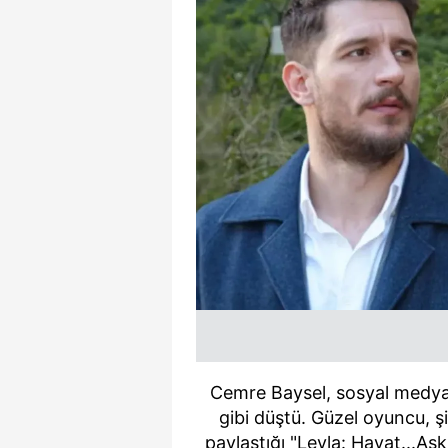
Cemre Baysel, sosyal medy
gibi düştü. Güzel oyuncu, şi
paylaştığı "Leyla: Hayat...Aşk