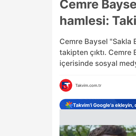
Cemre Baysel
hamlesi: Taki
Cemre Baysel "Sakla Be
takipten çıktı. Cemre
içerisinde sosyal me
Takvim.com.tr
Takvim'i Google'a ekleyin,