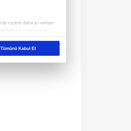
ızda sizlere daha iyi reklam
duğunu ve sizlere en iyi
liyetlerimizi karşılamak
Tümünü Kabul Et
ar gösterilmeyecektir."
çerezler kullanılmaktadır. Bu
u hizmetlerinin sunulması
i ve sizlere yönelik
nılacaktır.
kin detaylı bilgi için Ayarlar
ak ve sitemizde ilgili