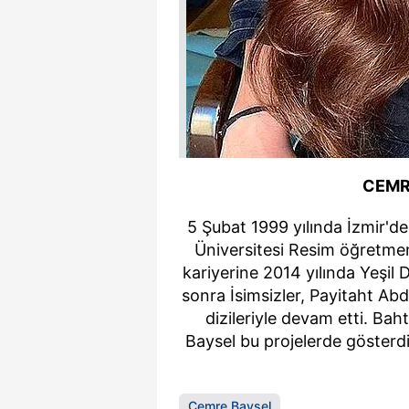
mevzuata uygun olarak kullanılan
CEMR
5 Şubat 1999 yılında İzmir'd
Üniversitesi Resim öğretme
kariyerine 2014 yılında Yeşil
sonra İsimsizler, Payitaht A
dizileriyle devam etti. B
Baysel bu projelerde gösterd
Cemre Baysel