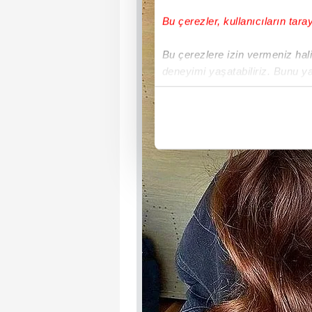
Bu çerezler, kullanıcıların tara
Bu çerezlere izin vermeniz halin
deneyimi yaşatabiliriz. Bunu y
içerikleri sunabilmek adına el
noktasında tek gelir kalemimiz 
Her halükârda, kullanıcılar, bu 
Sizlere daha iyi bir hizmet sun
çerezler vasıtasıyla çeşitli kiş
amacıyla kullanılmaktadır. Diğer
reklam/pazarlama faaliyetlerinin
Çerezlere ilişkin tercihlerinizi 
butonuna tıklayabilir,
Çerez Bi
6698 sayılı Kişisel Verilerin 