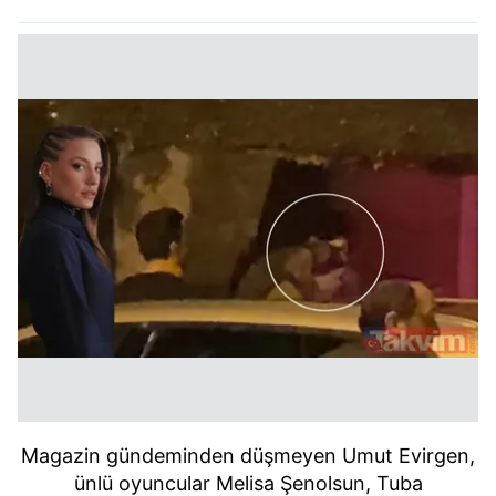
kullanılmaktadır. Bu çerezler vasıtasıyla çeşitli kişisel
verileriniz işlenmekte olup gerekli olan çerezler bilgi
toplumu hizmetlerinin sunulması amacıyla
kullanılmaktadır. Diğer çerezler, sitemizin daha işlevsel
kılınması ve kişiselleştirilmesi ve sizlere yönelik
reklam/pazarlama faaliyetlerinin yapılması, amaçlarıyla
sınırlı olarak açık rızanız dahilinde kullanılacaktır.
Çerezlere ilişkin tercihlerinizi aşağıda yer alan panel
vasıtasıyla belirleyebilirsiniz. Çerezlere ilişkin detaylı bilgi
için Ayarlar butonuna tıklayabilir,
Çerez Bilgilendirme
Metnimizi
ziyaret edebilirsiniz.
6698 sayılı Kişisel Verilerin Korunması Kanunu uyarınca
hazırlanmış Aydınlatma Metnimizi okumak ve sitemizde
ilgili mevzuata uygun olarak kullanılan çerezlerle ilgili bilgi
almak için lütfen
tıklayınız
.
Magazin gündeminden düşmeyen Umut Evirgen,
ünlü oyuncular Melisa Şenolsun, Tuba