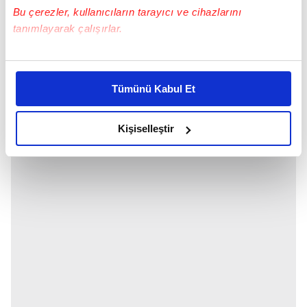
Bu çerezler, kullanıcıların tarayıcı ve cihazlarını
tanımlayarak çalışırlar.
"Birden kendimi akışa bırakıveriyorum. İlle aşk
Bu çerezlere izin vermeniz halinde sizlere özel
olmasına gerek yok, sevdiğim insanlar söz
kişiselleştirilmiş reklamlar sunabilir, sayfalarımızda sizlere
konusu olduğunda da böyleyim" demişti.
Tümünü Kabul Et
daha iyi reklam deneyimi yaşatabiliriz. Bunu yaparken
amacımızın size daha iyi bir reklam deneyimi sunmak
olduğunu ve sizlere en iyi içerikleri sunabilmek adına
Kişiselleştir
elimizden gelen çabayı gösterdiğimizi ve bu noktada,
reklamların maliyetlerimizi karşılamak noktasında tek gelir
kalemimiz olduğunu sizlere hatırlatmak isteriz.
Her halükârda, kullanıcılar, bu çerezlere izin vermedikleri
takdirde, kullanıcılara hedefli reklamlar
gösterilmeyecektir."
Sizlere daha iyi bir hizmet sunabilmek için İnternet
Sitemizde kendimize ve üçüncü kişilere ait çerezler