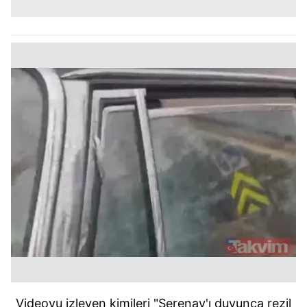
Videoyu izleyen kimileri "Serenay'ı duyunca rezil