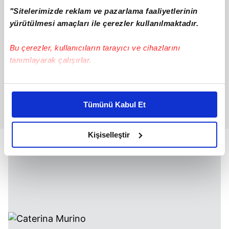
"Sitelerimizde reklam ve pazarlama faaliyetlerinin
yürütülmesi amaçları ile çerezler kullanılmaktadır.
Bu çerezler, kullanıcıların tarayıcı ve cihazlarını
tanımlayarak çalışırlar.
Bu çerezlere izin vermeniz halinde sizlere özel
kişiselleştirilmiş reklamlar sunabilir, sayfalarımızda sizlere
Tümünü Kabul Et
daha iyi reklam deneyimi yaşatabiliriz. Bunu yaparken
amacımızın size daha iyi bir reklam deneyimi sunmak
olduğunu ve sizlere en iyi içerikleri sunabilmek adına
Kişiselleştir
elimizden gelen çabayı gösterdiğimizi ve bu noktada,
reklamların maliyetlerimizi karşılamak noktasında tek gelir
kalemimiz olduğunu sizlere hatırlatmak isteriz.
Her halükârda, kullanıcılar, bu çerezlere izin vermedikleri
takdirde, kullanıcılara hedefli reklamlar
gösterilmeyecektir."