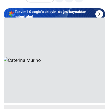
Takvim'i Google'a ekleyin, doğru kaynaktan
haberi alın!