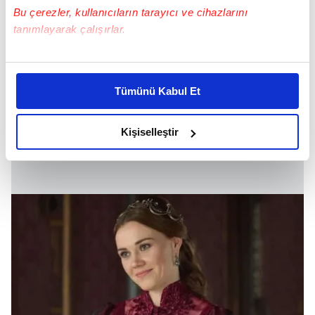
Bu çerezler, kullanıcıların tarayıcı ve cihazlarını
tanımlayarak çalışırlar.
Bu çerezlere izin vermeniz halinde sizlere özel
kişiselleştirilmiş reklamlar sunabilir, sayfalarımızda sizlere
Tümünü Kabul Et
daha iyi reklam deneyimi yaşatabiliriz. Bunu yaparken
amacımızın size daha iyi bir reklam deneyimi sunmak
olduğunu ve sizlere en iyi içerikleri sunabilmek adına
Kişiselleştir
elimizden gelen çabayı gösterdiğimizi ve bu noktada,
reklamların maliyetlerimizi karşılamak noktasında tek gelir
kalemimiz olduğunu sizlere hatırlatmak isteriz.
Her halükârda, kullanıcılar, bu çerezlere izin vermedikleri
takdirde, kullanıcılara hedefli reklamlar
gösterilmeyecektir."
Sizlere daha iyi bir hizmet sunabilmek için İnternet
Sitemizde kendimize ve üçüncü kişilere ait çerezler