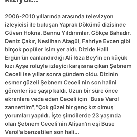
2006-2010 yıllarında arasında televizyon
izleyicisi ile buluşan Yaprak Dökümü dizisinde
Güven Hokna, Bennu Yıldırımlar, Gökçe Bahadır,
Deniz Çakır, Neslihan Atagül, Fahriye Evcen gibi
birçok popüler isim yer aldı. Dizide Halil
Ergün'ün canlandırdığı Ali Rıza Bey'in en küçük
kızı Ayşe rolüyle izleyici karşısına çıkan Şebnem
Ceceli ise yıllar sonra gündem oldu. Dizinin
esmer güzeli Şebnem Ceceli'nin son halini
görenler ise şaşıp kaldı. Uzun bir süre önce
ekranlara veda eden Ceceli için "Buse Varol
zannettim", "Çok güzel bir genç kız olmuş"
yorumları yapıldı. İşte şimdilerde 23 yaşında
olan Şebnem Ceceli'nin Alişan'ın eşi Buse
Varol'a benzetilen son hali...