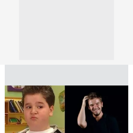
kullanılmaktadır. Bu çerezler vasıtasıyla çeşitli kişisel
verileriniz işlenmekte olup gerekli olan çerezler bilgi
toplumu hizmetlerinin sunulması amacıyla
kullanılmaktadır. Diğer çerezler, sitemizin daha işlevsel
kılınması ve kişiselleştirilmesi ve sizlere yönelik
reklam/pazarlama faaliyetlerinin yapılması, amaçlarıyla
sınırlı olarak açık rızanız dahilinde kullanılacaktır.
Çerezlere ilişkin tercihlerinizi aşağıda yer alan panel
vasıtasıyla belirleyebilirsiniz. Çerezlere ilişkin detaylı bilgi
için Ayarlar butonuna tıklayabilir,
Çerez Bilgilendirme
Metnimizi
ziyaret edebilirsiniz.
6698 sayılı Kişisel Verilerin Korunması Kanunu uyarınca
hazırlanmış Aydınlatma Metnimizi okumak ve sitemizde
ilgili mevzuata uygun olarak kullanılan çerezlerle ilgili bilgi
almak için lütfen
tıklayınız
.