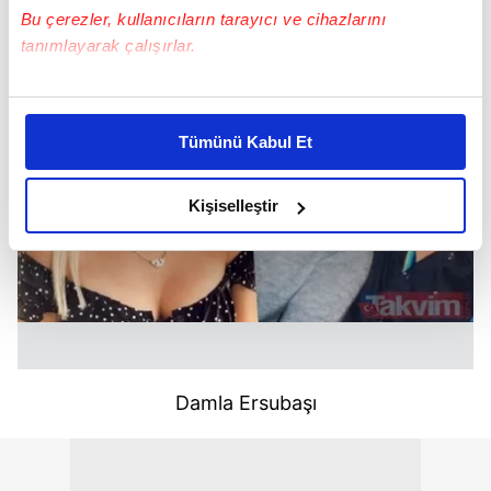
Bu çerezler, kullanıcıların tarayıcı ve cihazlarını
tanımlayarak çalışırlar.
Bu çerezlere izin vermeniz halinde sizlere özel
kişiselleştirilmiş reklamlar sunabilir, sayfalarımızda sizlere
Tümünü Kabul Et
daha iyi reklam deneyimi yaşatabiliriz. Bunu yaparken
amacımızın size daha iyi bir reklam deneyimi sunmak
olduğunu ve sizlere en iyi içerikleri sunabilmek adına
Kişiselleştir
elimizden gelen çabayı gösterdiğimizi ve bu noktada,
reklamların maliyetlerimizi karşılamak noktasında tek gelir
kalemimiz olduğunu sizlere hatırlatmak isteriz.
Her halükârda, kullanıcılar, bu çerezlere izin vermedikleri
takdirde, kullanıcılara hedefli reklamlar
gösterilmeyecektir."
Damla Ersubaşı
Sizlere daha iyi bir hizmet sunabilmek için İnternet
Sitemizde kendimize ve üçüncü kişilere ait çerezler