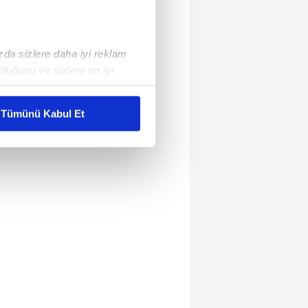
ızda sizlere daha iyi reklam
duğunu ve sizlere en iyi
liyetlerimizi karşılamak
Tümünü Kabul Et
ar gösterilmeyecektir."
çerezler kullanılmaktadır. Bu
u hizmetlerinin sunulması
i ve sizlere yönelik
nılacaktır.
kin detaylı bilgi için Ayarlar
ak ve sitemizde ilgili