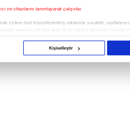
yıcı ve cihazlarını tanımlayarak çalışırlar.
 kurban giden Burcu Özberk'i, şarkı yazarı
Çoban diline doladı.
de sizlere özel kişiselleştirilmiş reklamlar sunabilir, sayfalarım
aparken amacımızın size daha iyi bir reklam deneyimi sunmak ol
imizden gelen çabayı gösterdiğimizi ve bu noktada, reklamların ma
olduğunu sizlere hatırlatmak isteriz.
Kişiselleştir
çerezlere izin vermedikleri takdirde, kullanıcılara hedefli reklaml
abilmek için İnternet Sitemizde kendimize ve üçüncü kişilere ait 
isel verileriniz işlenmekte olup gerekli olan çerezler bilgi toplum
 çerezler, sitemizin daha işlevsel kılınması ve kişiselleştirilmes
 yapılması, amaçlarıyla sınırlı olarak açık rızanız dahilinde kulla
aşağıda yer alan panel vasıtasıyla belirleyebilirsiniz. Çerezlere iliş
lgilendirme Metnimizi
ziyaret edebilirsiniz.
Korunması Kanunu uyarınca hazırlanmış Aydınlatma Metnimizi okum