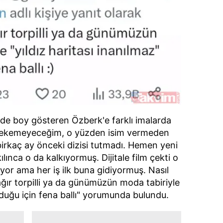
rde boy gösteren Özberk'e farklı imalarda
 çekemeyeceğim, o yüzden isim vermeden
rkaç ay önceki dizisi tutmadı. Hemen yeni
kılınca o da kalkıyormuş. Dijitale film çekti o
uyor ama her iş ilk buna gidiyormuş. Nasıl
ağır torpilli ya da günümüzün moda tabiriyle
olduğu için fena ballı" yorumunda bulundu.