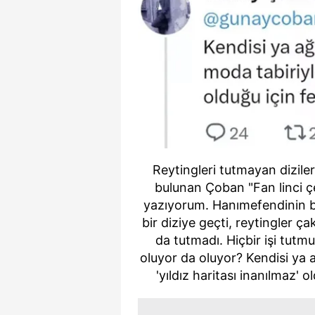
Reytingleri tutmayan dizile
bulunan Çoban "Fan linci
yazıyorum. Hanımefendinin bi
bir diziye geçti, reytingler ça
da tutmadı. Hiçbir işi tutm
oluyor da oluyor? Kendisi ya 
'yıldız haritası inanılmaz' 