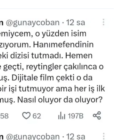
 çerezlerle ilgili bilgi almak için lütfen
tıklayınız
.