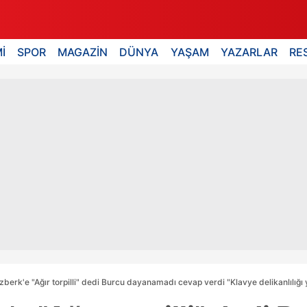
İ
SPOR
MAGAZİN
DÜNYA
YAŞAM
YAZARLAR
RE
berk'e "Ağır torpilli" dedi Burcu dayanamadı cevap verdi "Klavye delikanlılığı y