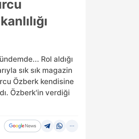
urcu
anlılığı
ündemde... Rol aldığı
rıyla sık sık magazin
rcu Özberk kendisine
ı. Özberk'in verdiği