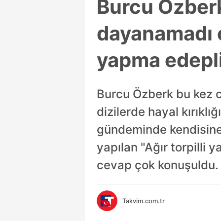
Burcu Özberk'
dayanamadı c
yapma edepli 
Burcu Özberk bu kez ce
dizilerde hayal kırıkl
gündeminde kendisine
yapılan "Ağır torpilli
cevap çok konuşuldu.
Takvim.com.tr