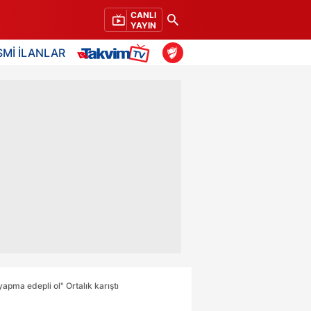
CANLI
YAYIN
SMİ İLANLAR
apma edepli ol" Ortalık karıştı