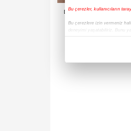
Bu çerezler, kullanıcıların tara
Dizileri devamlı reytinglere
Günay 
Bu çerezlere izin vermeniz halin
deneyimi yaşatabiliriz. Bunu y
içerikleri sunabilmek adına el
noktasında tek gelir kalemimiz 
Her halükârda, kullanıcılar, bu 
Sizlere daha iyi bir hizmet sun
çerezler vasıtasıyla çeşitli kiş
amacıyla kullanılmaktadır. Diğer
reklam/pazarlama faaliyetlerinin
Çerezlere ilişkin tercihlerinizi 
butonuna tıklayabilir,
Çerez Bi
6698 sayılı Kişisel Verilerin 