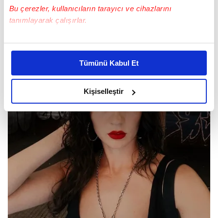
Bu çerezler, kullanıcıların tarayıcı ve cihazlarını
tanımlayarak çalışırlar.
Bu çerezlere izin vermeniz halinde sizlere özel
kişiselleştirilmiş reklamlar sunabilir, sayfalarımızda sizlere
Tümünü Kabul Et
daha iyi reklam deneyimi yaşatabiliriz. Bunu yaparken
amacımızın size daha iyi bir reklam deneyimi sunmak
olduğunu ve sizlere en iyi içerikleri sunabilmek adına
Kişiselleştir
elimizden gelen çabayı gösterdiğimizi ve bu noktada,
reklamların maliyetlerimizi karşılamak noktasında tek gelir
kalemimiz olduğunu sizlere hatırlatmak isteriz.
Her halükârda, kullanıcılar, bu çerezlere izin vermedikleri
takdirde, kullanıcılara hedefli reklamlar
gösterilmeyecektir."
Sizlere daha iyi bir hizmet sunabilmek için İnternet
Sitemizde kendimize ve üçüncü kişilere ait çerezler