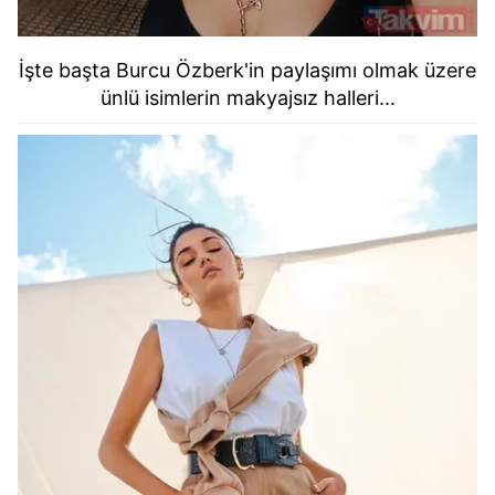
kullanılmaktadır. Bu çerezler vasıtasıyla çeşitli kişisel
verileriniz işlenmekte olup gerekli olan çerezler bilgi
toplumu hizmetlerinin sunulması amacıyla
İşte başta Burcu Özberk'in paylaşımı olmak üzere
kullanılmaktadır. Diğer çerezler, sitemizin daha işlevsel
ünlü isimlerin makyajsız halleri...
kılınması ve kişiselleştirilmesi ve sizlere yönelik
reklam/pazarlama faaliyetlerinin yapılması, amaçlarıyla
sınırlı olarak açık rızanız dahilinde kullanılacaktır.
Çerezlere ilişkin tercihlerinizi aşağıda yer alan panel
vasıtasıyla belirleyebilirsiniz. Çerezlere ilişkin detaylı bilgi
için Ayarlar butonuna tıklayabilir,
Çerez Bilgilendirme
Metnimizi
ziyaret edebilirsiniz.
6698 sayılı Kişisel Verilerin Korunması Kanunu uyarınca
hazırlanmış Aydınlatma Metnimizi okumak ve sitemizde
ilgili mevzuata uygun olarak kullanılan çerezlerle ilgili bilgi
almak için lütfen
tıklayınız
.