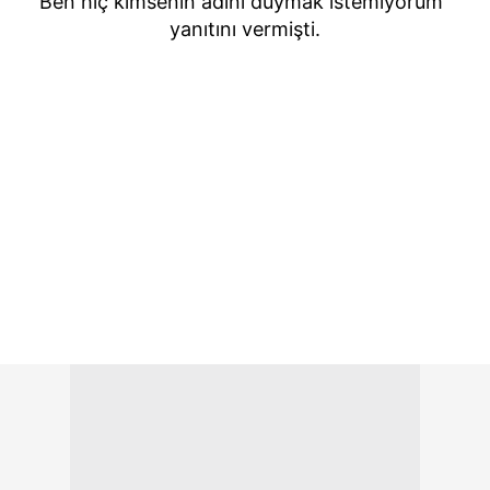
Ben hiç kimsenin adını duymak istemiyorum"
yanıtını vermişti.