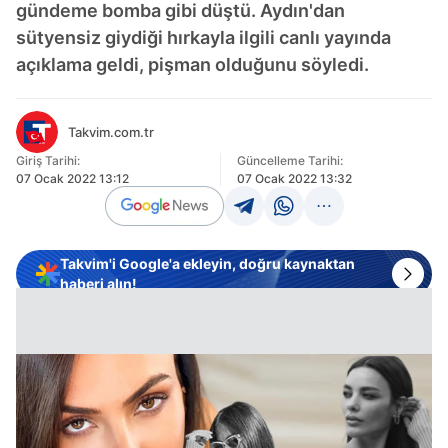
gündeme bomba gibi düştü. Aydın'dan
sütyensiz giydiği hırkayla ilgili canlı yayında
açıklama geldi, pişman olduğunu söyledi.
Takvim.com.tr
Giriş Tarihi:
Güncelleme Tarihi:
07 Ocak 2022 13:12
07 Ocak 2022 13:32
Takvim'i Google'a ekleyin, doğru kaynaktan
haberi alın!