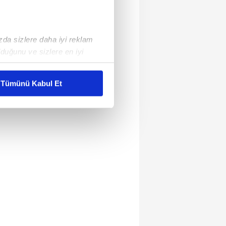
ızda sizlere daha iyi reklam
duğunu ve sizlere en iyi
liyetlerimizi karşılamak
Tümünü Kabul Et
ar gösterilmeyecektir."
çerezler kullanılmaktadır. Bu
u hizmetlerinin sunulması
i ve sizlere yönelik
nılacaktır.
kin detaylı bilgi için Ayarlar
ak ve sitemizde ilgili