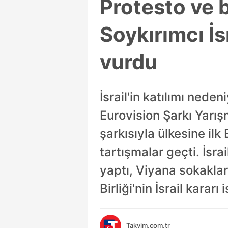
Protesto ve 
Soykırımcı İs
vurdu
İsrail'in katılımı nede
Eurovision Şarkı Yarı
şarkısıyla ülkesine ilk
tartışmalar geçti. İsrai
yaptı, Viyana sokaklar
Birliği'nin İsrail kararı
Takvim.com.tr