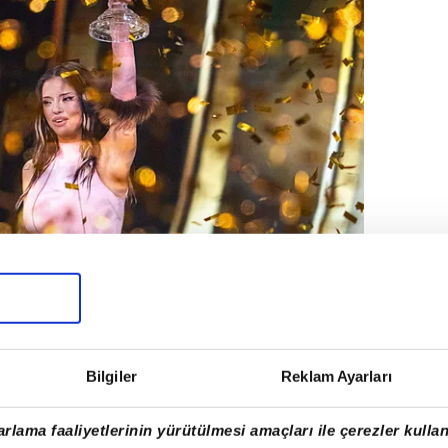
EUROVISION ZAFERİ
Bilgiler
Reklam Ayarları
n ve sahne adı Dara olan Darina Yotova,
rlama faaliyetlerinin yürütülmesi amaçları ile çerezler kullan
rkısıyla 516 puan alarak ülkesine tarihindeki