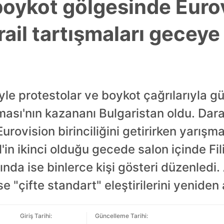
boykot gölgesinde Euro
rail tartışmaları gecey
niyle protestolar ve boykot çağrılarıyla 
şması'nın kazananı Bulgaristan oldu. Da
 Eurovision birinciliğini getirirken yarış
l'in ikinci olduğu gecede salon içinde Fil
ında ise binlerce kişi gösteri düzenledi
 ise "çifte standart" eleştirilerini yeniden
Giriş Tarihi:
Güncelleme Tarihi: