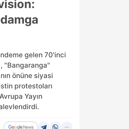
vision:
e damga
gündeme gelen 70'inci
ra, "Bangaranga"
manın önüne siyasi
istin protestoları
. Avrupa Yayın
 alevlendirdi.