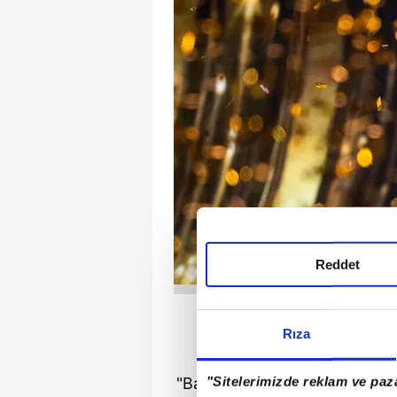
Reddet
İLK 
Rıza
Bulgaristan adına yarışa
"Sitelerimizde reklam ve paza
"Bangaranga" isimli enerjik şa