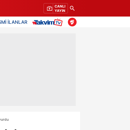
CANLI
YAYIN
SMİ İLANLAR
 vurdu