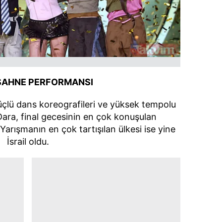
 çerezlerle ilgili bilgi almak için lütfen
tıklayınız
.
 SAHNE PERFORMANSI
çlü dans koreografileri ve yüksek tempolu
Dara, final gecesinin en çok konuşulan
. Yarışmanın en çok tartışılan ülkesi ise yine
İsrail oldu.