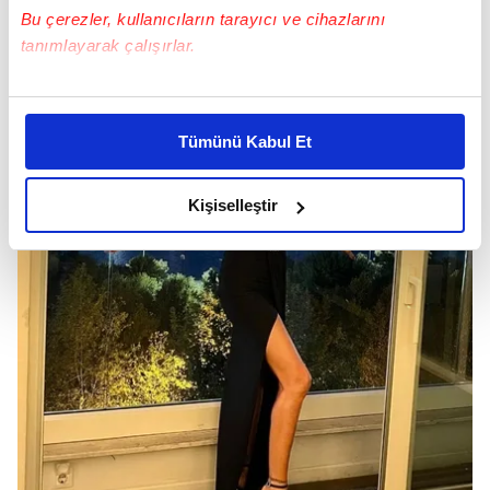
paylaşımını kendi sayfasına taşıdı.
Bu çerezler, kullanıcıların tarayıcı ve cihazlarını
tanımlayarak çalışırlar.
Bu çerezlere izin vermeniz halinde sizlere özel
kişiselleştirilmiş reklamlar sunabilir, sayfalarımızda sizlere
Tümünü Kabul Et
daha iyi reklam deneyimi yaşatabiliriz. Bunu yaparken
amacımızın size daha iyi bir reklam deneyimi sunmak
olduğunu ve sizlere en iyi içerikleri sunabilmek adına
Kişiselleştir
elimizden gelen çabayı gösterdiğimizi ve bu noktada,
reklamların maliyetlerimizi karşılamak noktasında tek gelir
kalemimiz olduğunu sizlere hatırlatmak isteriz.
Her halükârda, kullanıcılar, bu çerezlere izin vermedikleri
takdirde, kullanıcılara hedefli reklamlar
gösterilmeyecektir."
Sizlere daha iyi bir hizmet sunabilmek için İnternet
Sitemizde kendimize ve üçüncü kişilere ait çerezler