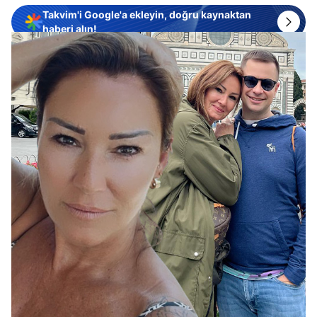
Takvim'i Google'a ekleyin, doğru kaynaktan
haberi alın!