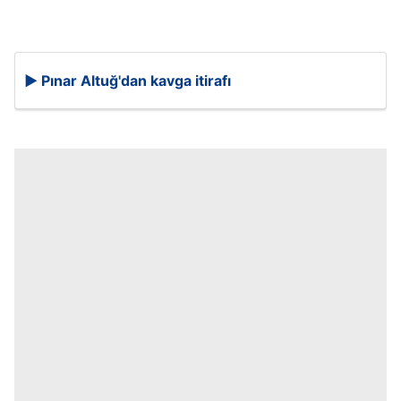
▶️ Pınar Altuğ'dan kavga itirafı