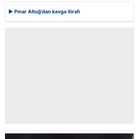
▶️ Pınar Altuğ'dan kavga itirafı