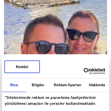
Reddet
Rıza
Bilgiler
Reklam Ayarları
Hakkında
"Sitelerimizde reklam ve pazarlama faaliyetlerinin
Atacan, "Son günlerde boşandığımmışmıymıyım...
yürütülmesi amaçları ile çerezler kullanılmaktadır.
Karım ve ben" ifadelerini kullandı. Altuğ ise eşinin