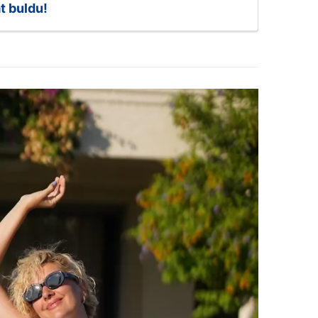
t buldu!
 çerezlerle ilgili bilgi almak için lütfen
tıklayınız
.