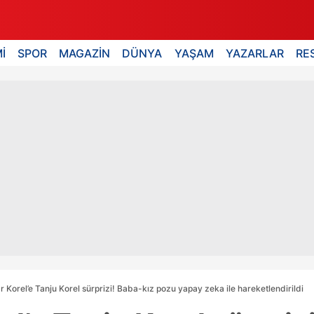
İ
SPOR
MAGAZİN
DÜNYA
YAŞAM
YAZARLAR
RE
 Korel’e Tanju Korel sürprizi! Baba-kız pozu yapay zeka ile hareketlendirildi