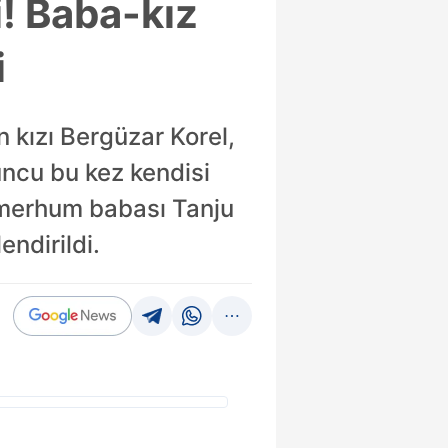
i! Baba-kız
i
n kızı Bergüzar Korel,
uncu bu kez kendisi
, merhum babası Tanju
endirildi.