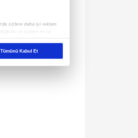
ızda sizlere daha iyi reklam
duğunu ve sizlere en iyi
liyetlerimizi karşılamak
Tümünü Kabul Et
ar gösterilmeyecektir."
çerezler kullanılmaktadır. Bu
u hizmetlerinin sunulması
i ve sizlere yönelik
nılacaktır.
kin detaylı bilgi için Ayarlar
ak ve sitemizde ilgili