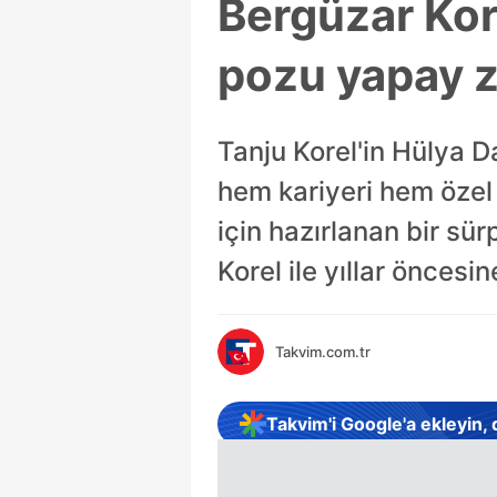
Bergüzar Kore
pozu yapay ze
Tanju Korel'in Hülya D
hem kariyeri hem özel
için hazırlanan bir s
Korel ile yıllar öncesin
Takvim.com.tr
Takvim'i Google'a ekleyin,