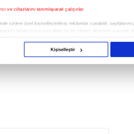
lilik sürdüren üç çocuk annesi Korel, bu kez
anan bir sürprizle gündeme geldi.
yıcı ve cihazlarını tanımlayarak çalışırlar.
de sizlere özel kişiselleştirilmiş reklamlar sunabilir, sayfalarım
aparken amacımızın size daha iyi bir reklam deneyimi sunmak ol
imizden gelen çabayı gösterdiğimizi ve bu noktada, reklamların ma
olduğunu sizlere hatırlatmak isteriz.
Kişiselleştir
çerezlere izin vermedikleri takdirde, kullanıcılara hedefli reklaml
abilmek için İnternet Sitemizde kendimize ve üçüncü kişilere ait 
isel verileriniz işlenmekte olup gerekli olan çerezler bilgi toplum
 çerezler, sitemizin daha işlevsel kılınması ve kişiselleştirilmes
 yapılması, amaçlarıyla sınırlı olarak açık rızanız dahilinde kulla
aşağıda yer alan panel vasıtasıyla belirleyebilirsiniz. Çerezlere iliş
lgilendirme Metnimizi
ziyaret edebilirsiniz.
Korunması Kanunu uyarınca hazırlanmış Aydınlatma Metnimizi okum