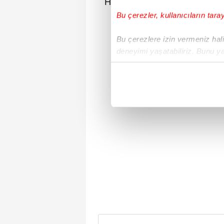
Halit Ergenç ile mutlu bir ev
kendisi için hazırl
Bu çerezler, kullanıcıların tara
Bu çerezlere izin vermeniz halin
deneyimi yaşatabiliriz. Bunu y
içerikleri sunabilmek adına el
noktasında tek gelir kalemimiz 
Her halükârda, kullanıcılar, bu 
Sizlere daha iyi bir hizmet sun
çerezler vasıtasıyla çeşitli kiş
amacıyla kullanılmaktadır. Diğer
reklam/pazarlama faaliyetlerinin
Çerezlere ilişkin tercihlerinizi 
butonuna tıklayabilir,
Çerez Bi
6698 sayılı Kişisel Verilerin 