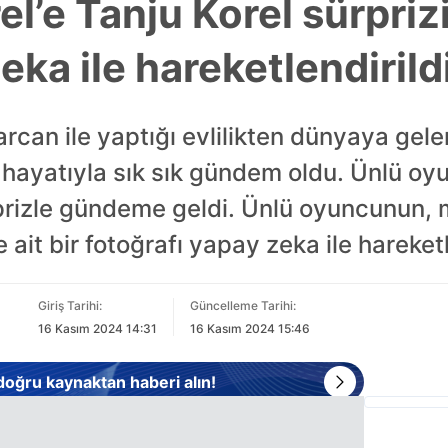
l’e Tanju Korel sürpriz
ka ile hareketlendirild
arcan ile yaptığı evlilikten dünyaya gele
 hayatıyla sık sık gündem oldu. Ünlü oy
ürprizle gündeme geldi. Ünlü oyuncunun
e ait bir fotoğrafı yapay zeka ile hareketl
Giriş Tarihi:
Güncelleme Tarihi:
16 Kasım 2024 14:31
16 Kasım 2024 15:46
 doğru kaynaktan haberi alın!