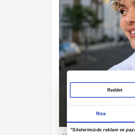
Reddet
Rıza
"Sitelerimizde reklam ve paza