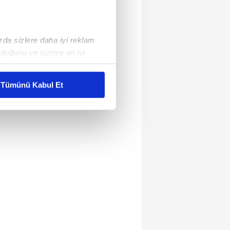
ızda sizlere daha iyi reklam
duğunu ve sizlere en iyi
liyetlerimizi karşılamak
Tümünü Kabul Et
ar gösterilmeyecektir."
çerezler kullanılmaktadır. Bu
u hizmetlerinin sunulması
i ve sizlere yönelik
nılacaktır.
kin detaylı bilgi için Ayarlar
ak ve sitemizde ilgili