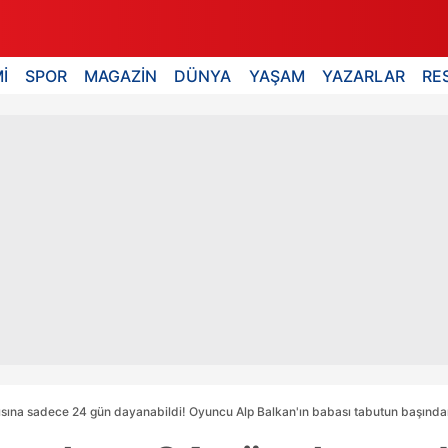
İ
SPOR
MAGAZİN
DÜNYA
YAŞAM
YAZARLAR
RE
ısına sadece 24 gün dayanabildi! Oyuncu Alp Balkan'ın babası tabutun başından