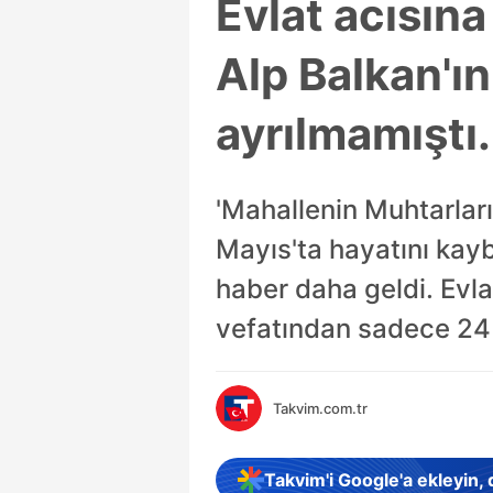
Evlat acısın
Alp Balkan'ı
ayrılmamıştı.
'Mahallenin Muhtarları
Mayıs'ta hayatını kay
haber daha geldi. Ev
vefatından sadece 24 
Takvim.com.tr
Takvim'i Google'a ekleyin,