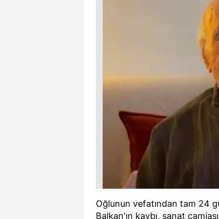
mevzuata uygun olarak kullanılan
Oğlunun vefatından tam 24 g
Balkan'ın kaybı, sanat camiası