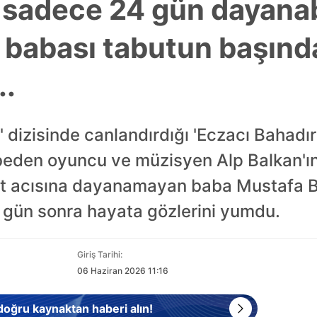
a sadece 24 gün dayana
n babası tabutun başınd
..
' dizisinde canlandırdığı 'Eczacı Bahadır
beden oyuncu ve müzisyen Alp Balkan'ın
lat acısına dayanamayan baba Mustafa B
gün sonra hayata gözlerini yumdu.
Giriş Tarihi:
06 Haziran 2026 11:16
 doğru kaynaktan haberi alın!