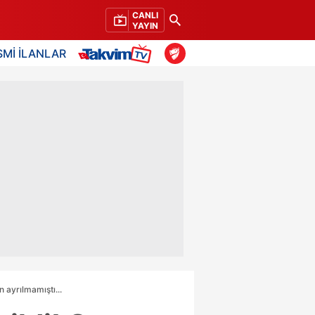
CANLI
YAYIN
SMİ İLANLAR
 ayrılmamıştı...