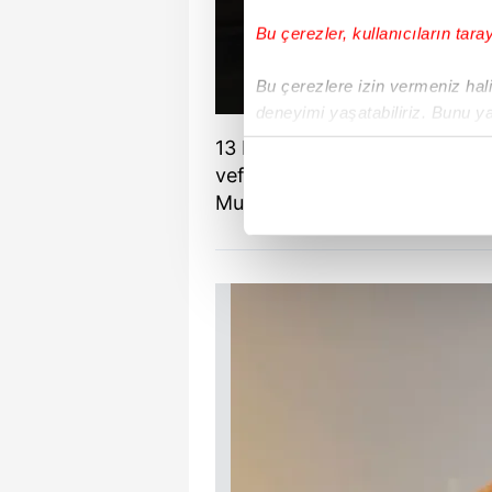
Bu çerezler, kullanıcıların tara
Bu çerezlere izin vermeniz halin
deneyimi yaşatabiliriz. Bunu y
içerikleri sunabilmek adına el
13 Mayıs'ta 56 yaşında hayat
noktasında tek gelir kalemimiz 
vefatının ardından, bu derin
Mustafa Balkan da yaşamını yit
Her halükârda, kullanıcılar, bu 
Sizlere daha iyi bir hizmet sun
çerezler vasıtasıyla çeşitli kiş
amacıyla kullanılmaktadır. Diğer
reklam/pazarlama faaliyetlerinin
Çerezlere ilişkin tercihlerinizi 
butonuna tıklayabilir,
Çerez Bi
6698 sayılı Kişisel Verilerin 