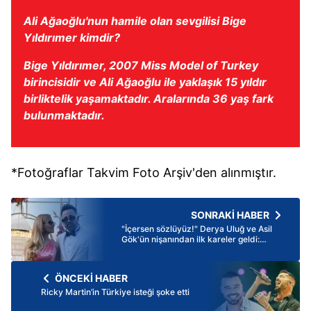
Ali Ağaoğlu'nun hamile olan sevgilisi Bige
Yıldırımer kimdir?
Bige Yıldırımer, 2007 Miss Model of Turkey
birincisidir ve Ali Ağaoğlu ile yaklaşık 15 yıldır
birliktelik yaşamaktadır. Aralarında 36 yaş fark
bulunmaktadır.
*Fotoğraflar Takvim Foto Arşiv'den alınmıştır.
SONRAKİ HABER
"İçersen sözlüyüz!" Derya Uluğ ve Asil
Gök'ün nişanından ilk kareler geldi:
Kahve fincanındaki o detay dikkat çekti
ÖNCEKİ HABER
Ricky Martin’in Türkiye isteği şoke etti