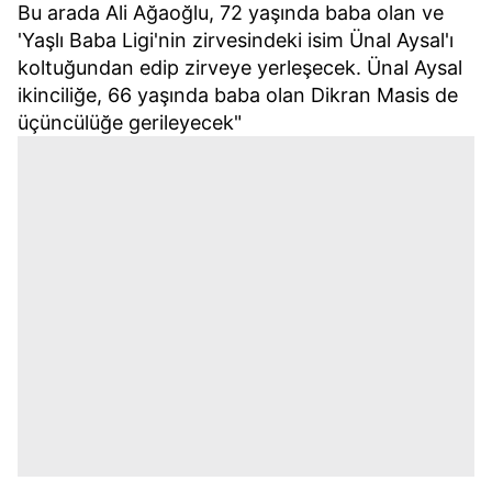
Bu arada Ali Ağaoğlu, 72 yaşında baba olan ve
Metnimizi
ziyaret edebilirsiniz.
'Yaşlı Baba Ligi'nin zirvesindeki isim Ünal Aysal'ı
koltuğundan edip zirveye yerleşecek. Ünal Aysal
6698 sayılı Kişisel Verilerin Korunması Kanunu uyarınca
ikinciliğe, 66 yaşında baba olan Dikran Masis de
hazırlanmış Aydınlatma Metnimizi okumak ve sitemizde
üçüncülüğe gerileyecek"
ilgili mevzuata uygun olarak kullanılan çerezlerle ilgili bilgi
almak için lütfen
tıklayınız
.