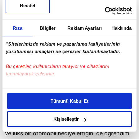
Reddet
Rıza
Bilgiler
Reklam Ayarları
Hakkında
"Sitelerimizde reklam ve pazarlama faaliyetlerinin
yürütülmesi amaçları ile çerezler kullanılmaktadır.
Bu çerezler, kullanıcıların tarayıcı ve cihazlarını
tanımlayarak çalışırlar.
Bu çerezlere izin vermeniz halinde sizlere özel
kişiselleştirilmiş reklamlar sunabilir, sayfalarımızda sizlere
Tümünü Kabul Et
daha iyi reklam deneyimi yaşatabiliriz. Bunu yaparken
amacımızın size daha iyi bir reklam deneyimi sunmak
olduğunu ve sizlere en iyi içerikleri sunabilmek adına
Kişiselleştir
Ayrıca Yıldırımer'e daha önce İstanbul'da bir ev
elimizden gelen çabayı gösterdiğimizi ve bu noktada,
ve lüks bir otomobil hediye ettiğini de öğrendim.
reklamların maliyetlerimizi karşılamak noktasında tek gelir