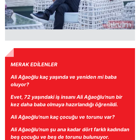
MERAK EDİLENLER
Ali Ağaoğlu kaç yaşında ve yeniden mi baba
oluyor?
Evet, 72 yaşındaki iş insanı Ali Ağaoğlu'nun bir
kez daha baba olmaya hazırlandığı öğrenildi.
Ali Ağaoğlu'nun kaç çocuğu ve torunu var?
Ali Ağaoğlu'nun şu ana kadar dört farklı kadından
beş çocuğu ve beş de torunu bulunuyor.