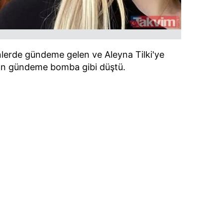
 çerezlerle ilgili bilgi almak için lütfen
tıklayınız
.
nlerde gündeme gelen ve Aleyna Tilki'ye
an gündeme bomba gibi düştü.