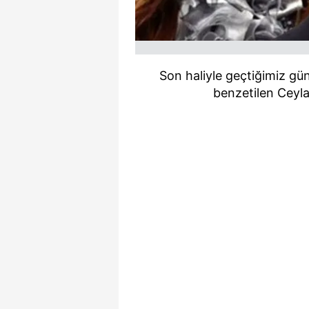
mevzuata uygun olarak kullanılan
Son haliyle geçtiğimiz gü
benzetilen Ceyl