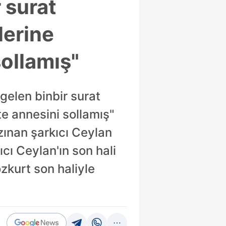
r surat
lerine
sollamış"
 gelen binbir surat
te annesini sollamış"
zınan şarkıcı Ceylan
cı Ceylan'ın son hali
ozkurt son haliyle