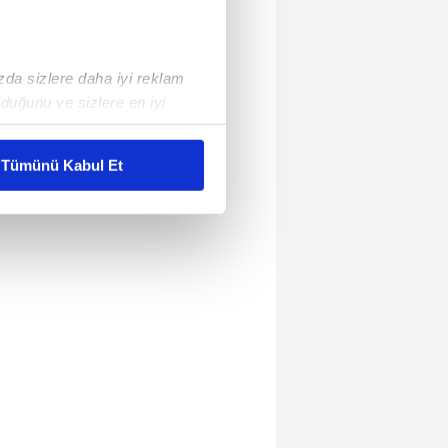
ızda sizlere daha iyi reklam
duğunu ve sizlere en iyi
liyetlerimizi karşılamak
Tümünü Kabul Et
ar gösterilmeyecektir."
çerezler kullanılmaktadır. Bu
u hizmetlerinin sunulması
i ve sizlere yönelik
nılacaktır.
kin detaylı bilgi için Ayarlar
ak ve sitemizde ilgili