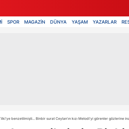
İ
SPOR
MAGAZİN
DÜNYA
YAŞAM
YAZARLAR
RE
ilki'ye benzetilmişti... Binbir surat Ceylan'ın kızı Melodi'yi görenler gözlerine i