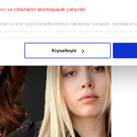
48 yaşında.
yıcı ve cihazlarını tanımlayarak çalışırlar.
de sizlere özel kişiselleştirilmiş reklamlar sunabilir, sayfalarım
aparken amacımızın size daha iyi bir reklam deneyimi sunmak ol
imizden gelen çabayı gösterdiğimizi ve bu noktada, reklamların ma
olduğunu sizlere hatırlatmak isteriz.
Kişiselleştir
çerezlere izin vermedikleri takdirde, kullanıcılara hedefli reklaml
abilmek için İnternet Sitemizde kendimize ve üçüncü kişilere ait 
isel verileriniz işlenmekte olup gerekli olan çerezler bilgi toplum
 çerezler, sitemizin daha işlevsel kılınması ve kişiselleştirilmes
 yapılması, amaçlarıyla sınırlı olarak açık rızanız dahilinde kulla
aşağıda yer alan panel vasıtasıyla belirleyebilirsiniz. Çerezlere iliş
lgilendirme Metnimizi
ziyaret edebilirsiniz.
Korunması Kanunu uyarınca hazırlanmış Aydınlatma Metnimizi okum