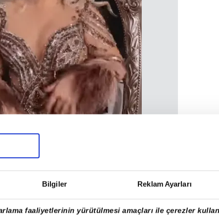
Bilgiler
Reklam Ayarları
 henüz çocuk olan 'Küçük Ceylan' şimdilerde
rlama faaliyetlerinin yürütülmesi amaçları ile çerezler kullan