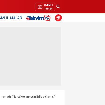
CANLI
YAYIN
SMİ İLANLAR
nanamadı: "Estetikte annesini bile sollamış"