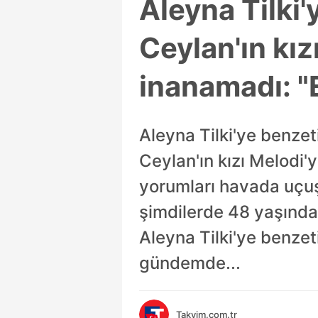
Aleyna Tilki'
Ceylan'ın kız
inanamadı: "E
Aleyna Tilki'ye benzet
Ceylan'ın kızı Melodi'
yorumları havada uçuş
şimdilerde 48 yaşında.
Aleyna Tilki'ye benzet
gündemde...
Takvim.com.tr