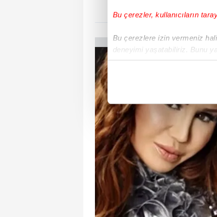
Bu çerezler, kullanıcıların tara
Bu çerezlere izin vermeniz halin
deneyimi yaşatabiliriz. Bunu y
içerikleri sunabilmek adına el
noktasında tek gelir kalemimiz 
Her halükârda, kullanıcılar, bu 
Sizlere daha iyi bir hizmet sun
çerezler vasıtasıyla çeşitli kiş
amacıyla kullanılmaktadır. Diğer
reklam/pazarlama faaliyetlerinin
Çerezlere ilişkin tercihlerinizi 
butonuna tıklayabilir,
Çerez Bi
6698 sayılı Kişisel Verilerin 