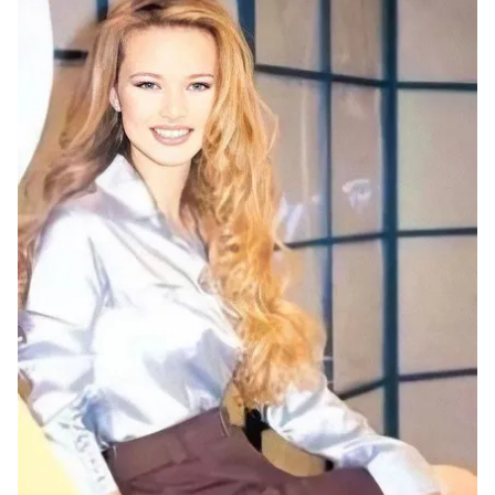
kullanılmaktadır. Bu çerezler vasıtasıyla çeşitli kişisel
verileriniz işlenmekte olup gerekli olan çerezler bilgi
toplumu hizmetlerinin sunulması amacıyla
kullanılmaktadır. Diğer çerezler, sitemizin daha işlevsel
kılınması ve kişiselleştirilmesi ve sizlere yönelik
reklam/pazarlama faaliyetlerinin yapılması, amaçlarıyla
sınırlı olarak açık rızanız dahilinde kullanılacaktır.
Çerezlere ilişkin tercihlerinizi aşağıda yer alan panel
vasıtasıyla belirleyebilirsiniz. Çerezlere ilişkin detaylı bilgi
için Ayarlar butonuna tıklayabilir,
Çerez Bilgilendirme
Metnimizi
ziyaret edebilirsiniz.
6698 sayılı Kişisel Verilerin Korunması Kanunu uyarınca
hazırlanmış Aydınlatma Metnimizi okumak ve sitemizde
ilgili mevzuata uygun olarak kullanılan çerezlerle ilgili bilgi
almak için lütfen
tıklayınız
.