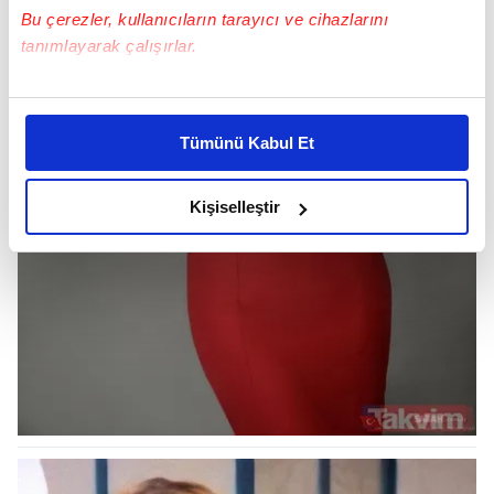
Bu çerezler, kullanıcıların tarayıcı ve cihazlarını
tanımlayarak çalışırlar.
Bu çerezlere izin vermeniz halinde sizlere özel
kişiselleştirilmiş reklamlar sunabilir, sayfalarımızda sizlere
Tümünü Kabul Et
daha iyi reklam deneyimi yaşatabiliriz. Bunu yaparken
amacımızın size daha iyi bir reklam deneyimi sunmak
olduğunu ve sizlere en iyi içerikleri sunabilmek adına
Kişiselleştir
elimizden gelen çabayı gösterdiğimizi ve bu noktada,
reklamların maliyetlerimizi karşılamak noktasında tek gelir
kalemimiz olduğunu sizlere hatırlatmak isteriz.
Her halükârda, kullanıcılar, bu çerezlere izin vermedikleri
takdirde, kullanıcılara hedefli reklamlar
gösterilmeyecektir."
Sizlere daha iyi bir hizmet sunabilmek için İnternet
Sitemizde kendimize ve üçüncü kişilere ait çerezler