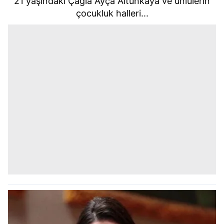
21 yaşındaki Çağla Ayça Altunkaya ve ünlülerin
çocukluk halleri...