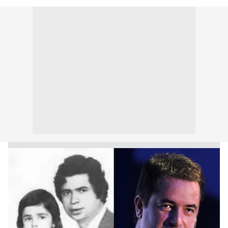
kullanılmaktadır. Bu çerezler vasıtasıyla çeşitli kişisel
verileriniz işlenmekte olup gerekli olan çerezler bilgi
toplumu hizmetlerinin sunulması amacıyla
kullanılmaktadır. Diğer çerezler, sitemizin daha işlevsel
kılınması ve kişiselleştirilmesi ve sizlere yönelik
reklam/pazarlama faaliyetlerinin yapılması, amaçlarıyla
sınırlı olarak açık rızanız dahilinde kullanılacaktır.
Çerezlere ilişkin tercihlerinizi aşağıda yer alan panel
vasıtasıyla belirleyebilirsiniz. Çerezlere ilişkin detaylı bilgi
için Ayarlar butonuna tıklayabilir,
Çerez Bilgilendirme
Metnimizi
ziyaret edebilirsiniz.
6698 sayılı Kişisel Verilerin Korunması Kanunu uyarınca
hazırlanmış Aydınlatma Metnimizi okumak ve sitemizde
ilgili mevzuata uygun olarak kullanılan çerezlerle ilgili bilgi
almak için lütfen
tıklayınız
.