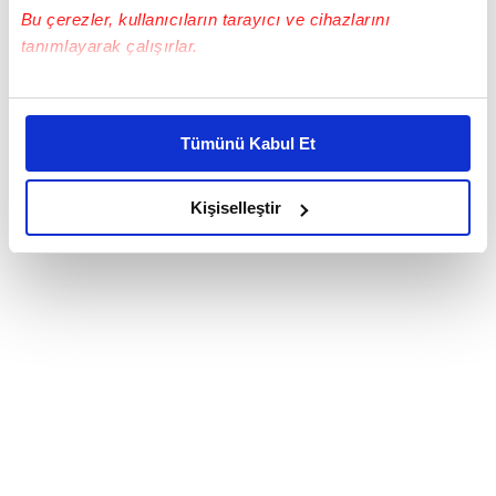
Bu çerezler, kullanıcıların tarayıcı ve cihazlarını
tanımlayarak çalışırlar.
Bu çerezlere izin vermeniz halinde sizlere özel
kişiselleştirilmiş reklamlar sunabilir, sayfalarımızda sizlere
Tümünü Kabul Et
daha iyi reklam deneyimi yaşatabiliriz. Bunu yaparken
amacımızın size daha iyi bir reklam deneyimi sunmak
olduğunu ve sizlere en iyi içerikleri sunabilmek adına
Kişiselleştir
elimizden gelen çabayı gösterdiğimizi ve bu noktada,
reklamların maliyetlerimizi karşılamak noktasında tek gelir
kalemimiz olduğunu sizlere hatırlatmak isteriz.
Her halükârda, kullanıcılar, bu çerezlere izin vermedikleri
takdirde, kullanıcılara hedefli reklamlar
gösterilmeyecektir."
Sizlere daha iyi bir hizmet sunabilmek için İnternet
Sitemizde kendimize ve üçüncü kişilere ait çerezler