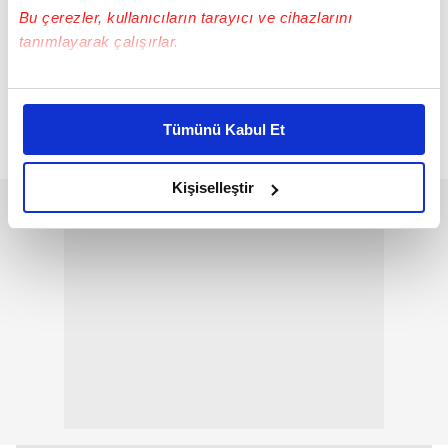
Bu çerezler, kullanıcıların tarayıcı ve cihazlarını
tanımlayarak çalışırlar.
Bu çerezlere izin vermeniz halinde sizlere özel
kişiselleştirilmiş reklamlar sunabilir, sayfalarımızda sizlere
Tümünü Kabul Et
daha iyi reklam deneyimi yaşatabiliriz. Bunu yaparken
amacımızın size daha iyi bir reklam deneyimi sunmak
olduğunu ve sizlere en iyi içerikleri sunabilmek adına
Kişiselleştir
elimizden gelen çabayı gösterdiğimizi ve bu noktada,
reklamların maliyetlerimizi karşılamak noktasında tek gelir
kalemimiz olduğunu sizlere hatırlatmak isteriz.
Her halükârda, kullanıcılar, bu çerezlere izin vermedikleri
takdirde, kullanıcılara hedefli reklamlar
gösterilmeyecektir."
Sizlere daha iyi bir hizmet sunabilmek için İnternet
Sitemizde kendimize ve üçüncü kişilere ait çerezler