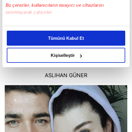
Bu çerezler, kullanıcıların tarayıcı ve cihazlarını
tanımlayarak çalışırlar.
Bu çerezlere izin vermeniz halinde sizlere özel
kişiselleştirilmiş reklamlar sunabilir, sayfalarımızda sizlere
Tümünü Kabul Et
daha iyi reklam deneyimi yaşatabiliriz. Bunu yaparken
amacımızın size daha iyi bir reklam deneyimi sunmak
olduğunu ve sizlere en iyi içerikleri sunabilmek adına
Kişiselleştir
elimizden gelen çabayı gösterdiğimizi ve bu noktada,
reklamların maliyetlerimizi karşılamak noktasında tek gelir
ASLIHAN GÜNER
kalemimiz olduğunu sizlere hatırlatmak isteriz.
Her halükârda, kullanıcılar, bu çerezlere izin vermedikleri
takdirde, kullanıcılara hedefli reklamlar
gösterilmeyecektir."
Sizlere daha iyi bir hizmet sunabilmek için İnternet
Sitemizde kendimize ve üçüncü kişilere ait çerezler