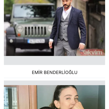
EMİR BENDERLİOĞLU