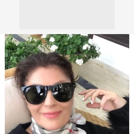
kullanılmaktadır. Bu çerezler vasıtasıyla çeşitli kişisel
verileriniz işlenmekte olup gerekli olan çerezler bilgi
toplumu hizmetlerinin sunulması amacıyla
kullanılmaktadır. Diğer çerezler, sitemizin daha işlevsel
kılınması ve kişiselleştirilmesi ve sizlere yönelik
reklam/pazarlama faaliyetlerinin yapılması, amaçlarıyla
sınırlı olarak açık rızanız dahilinde kullanılacaktır.
Çerezlere ilişkin tercihlerinizi aşağıda yer alan panel
vasıtasıyla belirleyebilirsiniz. Çerezlere ilişkin detaylı bilgi
için Ayarlar butonuna tıklayabilir,
Çerez Bilgilendirme
Metnimizi
ziyaret edebilirsiniz.
6698 sayılı Kişisel Verilerin Korunması Kanunu uyarınca
hazırlanmış Aydınlatma Metnimizi okumak ve sitemizde
ilgili mevzuata uygun olarak kullanılan çerezlerle ilgili bilgi
almak için lütfen
tıklayınız
.