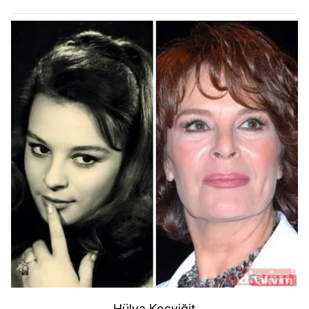
Hülya Koçyiğit