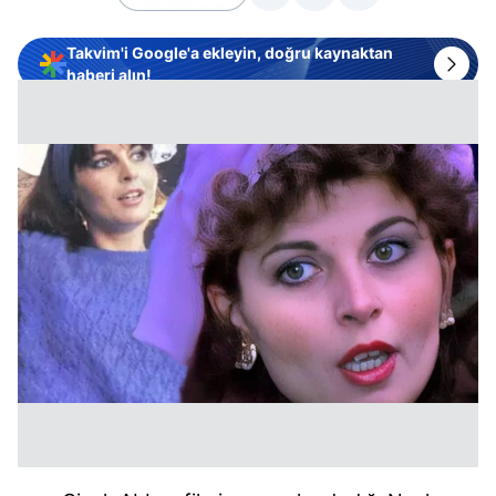
Takvim'i Google'a ekleyin, doğru kaynaktan
haberi alın!