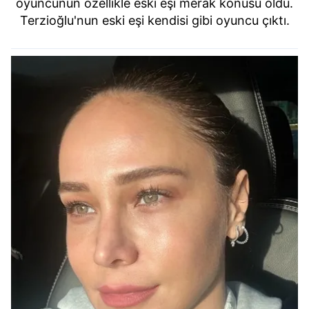
oyuncunun özellikle eski eşi merak konusu oldu.
Terzioğlu'nun eski eşi kendisi gibi oyuncu çıktı.