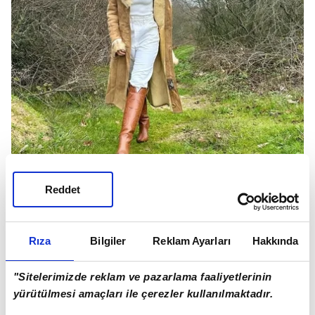
Reddet
Ancak taraflardan konuyla ilgili henüz herhangi
Rıza
Bilgiler
Reklam Ayarları
Hakkında
bir açıklama gelmedi.
"Sitelerimizde reklam ve pazarlama faaliyetlerinin
yürütülmesi amaçları ile çerezler kullanılmaktadır.