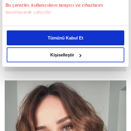
Bu çerezler, kullanıcıların tarayıcı ve cihazlarını
tanımlayarak çalışırlar.
Bu çerezlere izin vermeniz halinde sizlere özel
kişiselleştirilmiş reklamlar sunabilir, sayfalarımızda sizlere
Tümünü Kabul Et
daha iyi reklam deneyimi yaşatabiliriz. Bunu yaparken
amacımızın size daha iyi bir reklam deneyimi sunmak
olduğunu ve sizlere en iyi içerikleri sunabilmek adına
Kişiselleştir
elimizden gelen çabayı gösterdiğimizi ve bu noktada,
reklamların maliyetlerimizi karşılamak noktasında tek gelir
kalemimiz olduğunu sizlere hatırlatmak isteriz.
Her halükârda, kullanıcılar, bu çerezlere izin vermedikleri
takdirde, kullanıcılara hedefli reklamlar
gösterilmeyecektir."
Sizlere daha iyi bir hizmet sunabilmek için İnternet
Sitemizde kendimize ve üçüncü kişilere ait çerezler