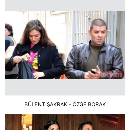
kullanılmaktadır. Bu çerezler vasıtasıyla çeşitli kişisel
verileriniz işlenmekte olup gerekli olan çerezler bilgi
toplumu hizmetlerinin sunulması amacıyla
kullanılmaktadır. Diğer çerezler, sitemizin daha işlevsel
kılınması ve kişiselleştirilmesi ve sizlere yönelik
reklam/pazarlama faaliyetlerinin yapılması, amaçlarıyla
sınırlı olarak açık rızanız dahilinde kullanılacaktır.
Çerezlere ilişkin tercihlerinizi aşağıda yer alan panel
vasıtasıyla belirleyebilirsiniz. Çerezlere ilişkin detaylı bilgi
için Ayarlar butonuna tıklayabilir,
Çerez Bilgilendirme
Metnimizi
ziyaret edebilirsiniz.
6698 sayılı Kişisel Verilerin Korunması Kanunu uyarınca
hazırlanmış Aydınlatma Metnimizi okumak ve sitemizde
BÜLENT ŞAKRAK
- ÖZGE BORAK
ilgili mevzuata uygun olarak kullanılan çerezlerle ilgili bilgi
almak için lütfen
tıklayınız
.