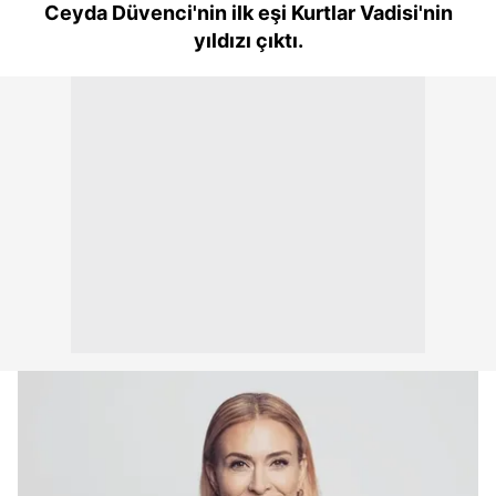
Ceyda Düvenci'nin ilk eşi Kurtlar Vadisi'nin
yıldızı çıktı.