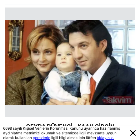
CEYDA DÜVENCİ - KAAN GİRGİN
6698 sayılı Kişisel Verilerin Korunması Kanunu uyarınca hazırlanmış
aydınlatma metnimizi okumak ve sitemizde ilgili mevzuata uygun
olarak kullanılan
çerezlerle
ilgili bilgi almak için lütfen
tıklayınız.