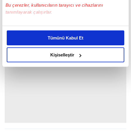
Bu çerezler, kullanıcıların tarayıcı ve cihazlarını
tanımlayarak çalışırlar.
Bu çerezlere izin vermeniz halinde sizlere özel
SERENAY SARIKAYA -
KEREM BURSİN
kişiselleştirilmiş reklamlar sunabilir, sayfalarımızda sizlere
Tümünü Kabul Et
daha iyi reklam deneyimi yaşatabiliriz. Bunu yaparken
amacımızın size daha iyi bir reklam deneyimi sunmak
olduğunu ve sizlere en iyi içerikleri sunabilmek adına
Kişiselleştir
elimizden gelen çabayı gösterdiğimizi ve bu noktada,
reklamların maliyetlerimizi karşılamak noktasında tek gelir
kalemimiz olduğunu sizlere hatırlatmak isteriz.
Her halükârda, kullanıcılar, bu çerezlere izin vermedikleri
takdirde, kullanıcılara hedefli reklamlar
gösterilmeyecektir."
Sizlere daha iyi bir hizmet sunabilmek için İnternet
Sitemizde kendimize ve üçüncü kişilere ait çerezler