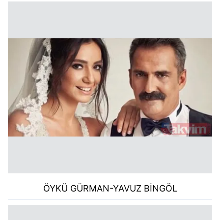
kullanılmaktadır. Bu çerezler vasıtasıyla çeşitli kişisel
verileriniz işlenmekte olup gerekli olan çerezler bilgi
toplumu hizmetlerinin sunulması amacıyla
kullanılmaktadır. Diğer çerezler, sitemizin daha işlevsel
kılınması ve kişiselleştirilmesi ve sizlere yönelik
reklam/pazarlama faaliyetlerinin yapılması, amaçlarıyla
sınırlı olarak açık rızanız dahilinde kullanılacaktır.
Çerezlere ilişkin tercihlerinizi aşağıda yer alan panel
vasıtasıyla belirleyebilirsiniz. Çerezlere ilişkin detaylı bilgi
için Ayarlar butonuna tıklayabilir,
Çerez Bilgilendirme
Metnimizi
ziyaret edebilirsiniz.
6698 sayılı Kişisel Verilerin Korunması Kanunu uyarınca
hazırlanmış Aydınlatma Metnimizi okumak ve sitemizde
ilgili mevzuata uygun olarak kullanılan çerezlerle ilgili bilgi
ÖYKÜ GÜRMAN-YAVUZ BİNGÖL
almak için lütfen
tıklayınız
.